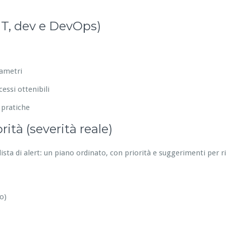
IT, dev e DevOps)
rametri
essi ottenibili
 pratiche
ità (severità reale)
ista di alert: un piano ordinato, con priorità e suggerimenti per 
o)