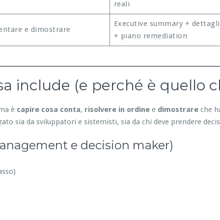
reali
Executive summary + dettagli
ntare e dimostrare
+ piano remediation
a include (e perché è quello c
lema è
capire cosa conta
,
risolvere in ordine
e
dimostrare
che ha
ato sia da sviluppatori e sistemisti, sia da chi deve prendere decis
management e decision maker)
asso)