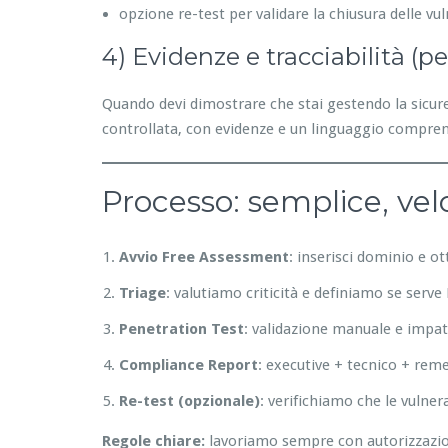
opzione re-test per validare la chiusura delle vul
4) Evidenze e tracciabilità (p
Quando devi dimostrare che stai gestendo la sicurez
controllata, con evidenze e un linguaggio compren
Processo: semplice, vel
Avvio Free Assessment
: inserisci dominio e o
Triage
: valutiamo criticità e definiamo se serv
Penetration Test
: validazione manuale e impat
Compliance Report
: executive + tecnico + rem
Re-test (opzionale)
: verifichiamo che le vulner
Regole chiare:
lavoriamo sempre con autorizzazione