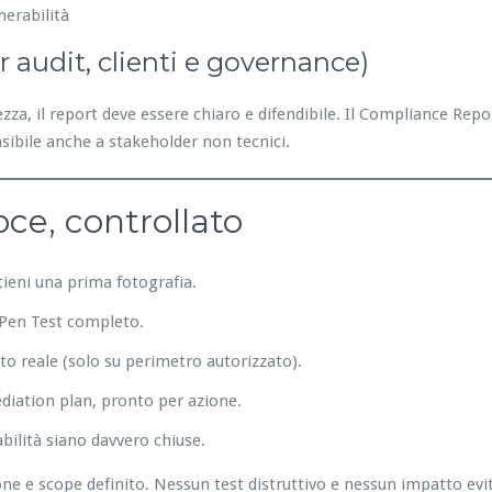
nerabilità
er audit, clienti e governance)
za, il report deve essere chiaro e difendibile. Il Compliance Repo
sibile anche a stakeholder non tecnici.
oce, controllato
ttieni una prima fotografia.
e Pen Test completo.
to reale (solo su perimetro autorizzato).
ediation plan, pronto per azione.
abilità siano davvero chiuse.
 e scope definito. Nessun test distruttivo e nessun impatto evita