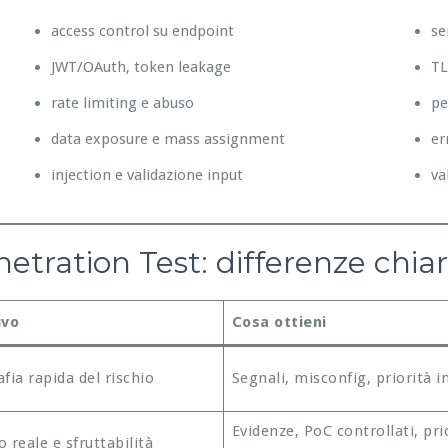
access control su endpoint
se
JWT/OAuth, token leakage
TL
rate limiting e abuso
pe
data exposure e mass assignment
er
injection e validazione input
va
tration Test: differenze chia
ivo
Cosa ottieni
fia rapida del rischio
Segnali, misconfig, priorità in
Evidenze, PoC controllati, pri
 reale e sfruttabilità