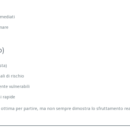
mmediati
emare
o)
sta)
li di rischio
nte vulnerabili
i rapide
ottima per partire, ma non sempre dimostra lo sfruttamento reale