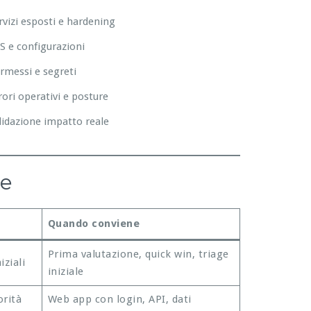
rvizi esposti e hardening
S e configurazioni
rmessi e segreti
rori operativi e posture
lidazione impatto reale
re
Quando conviene
Prima valutazione, quick win, triage
iziali
iniziale
orità
Web app con login, API, dati