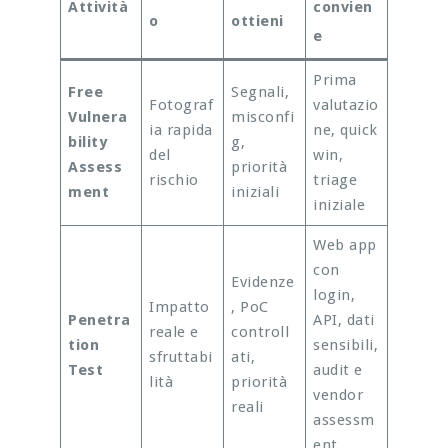
Attività
convien
o
ottieni
e
Prima
Free
Segnali,
Fotograf
valutazio
Vulnera
misconfi
ia rapida
ne, quick
bility
g,
del
win,
Assess
priorità
rischio
triage
ment
iniziali
iniziale
Web app
con
Evidenze
login,
Impatto
, PoC
Penetra
API, dati
reale e
controll
tion
sensibili,
sfruttabi
ati,
Test
audit e
lità
priorità
vendor
reali
assessm
ent