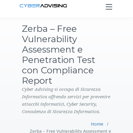
Toggle
navigation
Zerba – Free
HOME
Vulnerability
SERVIZI
Assessment e
Penetration Test
PRODOTTI
con Compliance
Report
CONTATTI
Cyber Advising si occupa di Sicurezza
BLOG
Informatica offrendo servizi per prevenire
attacchi informatici, Cyber Security,
Consulenza di Sicurezza Informatica.
Home
/
Zerba – Free Vulnerability Assessment e