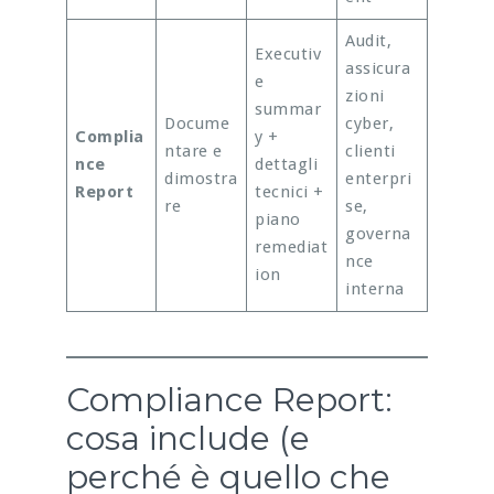
Audit,
Executiv
assicura
e
zioni
summar
Docume
cyber,
Complia
y +
ntare e
clienti
nce
dettagli
dimostra
enterpri
Report
tecnici +
re
se,
piano
governa
remediat
nce
ion
interna
Compliance Report:
cosa include (e
perché è quello che