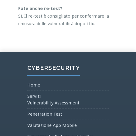
Fate anche re-test?
Sì. Il re-test è consigliato per confermare la
chiusura delle vulnerabilità dopo i fix.
CYBERSECURITY
Home
Servizi
Vulnerability Assessment
Penetration Test
Valutazione App Mobile