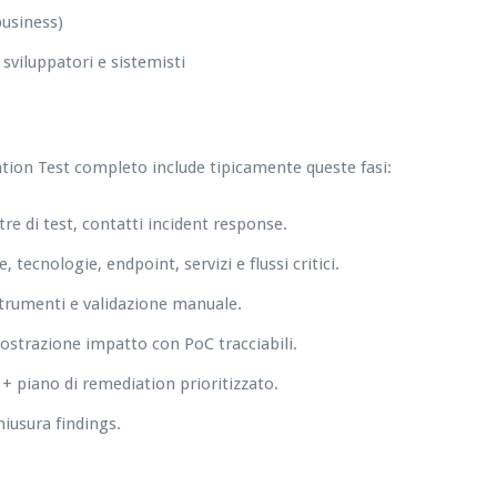
business)
viluppatori e sistemisti
tion Test completo include tipicamente queste fasi:
estre di test, contatti incident response.
 tecnologie, endpoint, servizi e flussi critici.
 strumenti e validazione manuale.
mostrazione impatto con PoC tracciabili.
+ piano di remediation prioritizzato.
hiusura findings.