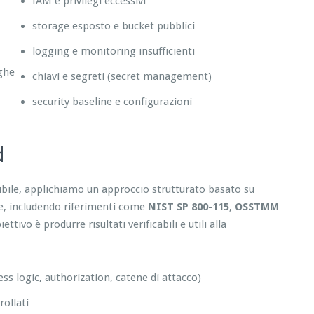
IAM e privilegi eccessivi
storage esposto e bucket pubblici
logging e monitoring insufficienti
eghe
chiavi e segreti (secret management)
security baseline e configurazioni
d
tibile, applichiamo un approccio strutturato basato su
re, includendo riferimenti come
NIST SP 800-115
,
OSSTMM
tivo è produrre risultati verificabili e utili alla
ess logic, authorization, catene di attacco)
ollati