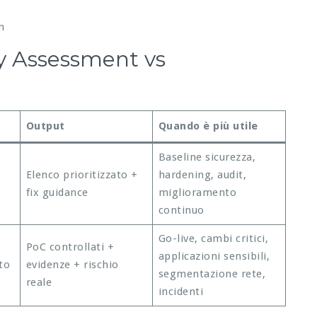
n
ty Assessment vs
Output
Quando è più utile
Baseline sicurezza,
Elenco prioritizzato +
hardening, audit,
fix guidance
miglioramento
continuo
Go-live, cambi critici,
PoC controllati +
applicazioni sensibili,
to
evidenze + rischio
segmentazione rete,
reale
incidenti