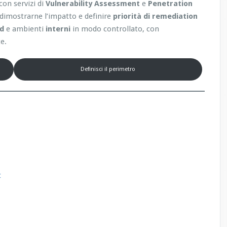
con servizi di
Vulnerability Assessment
e
Penetration
, dimostrarne l’impatto e definire
priorità di remediation
ud
e ambienti
interni
in modo controllato, con
e.
Definisci il perimetro
t