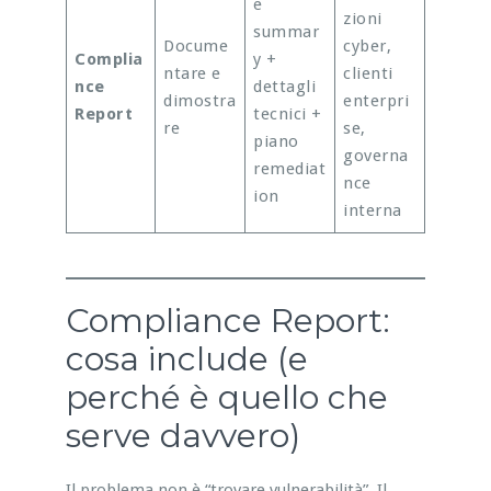
e
zioni
summar
Docume
cyber,
Complia
y +
ntare e
clienti
nce
dettagli
dimostra
enterpri
Report
tecnici +
re
se,
piano
governa
remediat
nce
ion
interna
Compliance Report:
cosa include (e
perché è quello che
serve davvero)
Il problema non è “trovare vulnerabilità”. Il