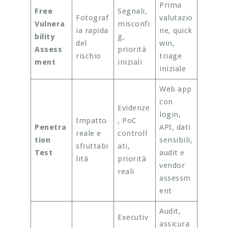
Prima
Free
Segnali,
Fotograf
valutazio
Vulnera
misconfi
ia rapida
ne, quick
bility
g,
del
win,
Assess
priorità
rischio
triage
ment
iniziali
iniziale
Web app
con
Evidenze
login,
Impatto
, PoC
Penetra
API, dati
reale e
controll
tion
sensibili,
sfruttabi
ati,
Test
audit e
lità
priorità
vendor
reali
assessm
ent
Audit,
Executiv
assicura