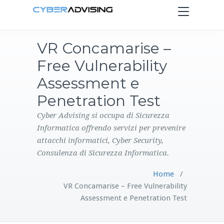
Toggle
navigation
VR Concamarise –
HOME
Free Vulnerability
SERVIZI
Assessment e
Penetration Test
PRODOTTI
Cyber Advising si occupa di Sicurezza
Informatica offrendo servizi per prevenire
CONTATTI
attacchi informatici, Cyber Security,
Consulenza di Sicurezza Informatica.
BLOG
Home
/
VR Concamarise – Free Vulnerability
Assessment e Penetration Test