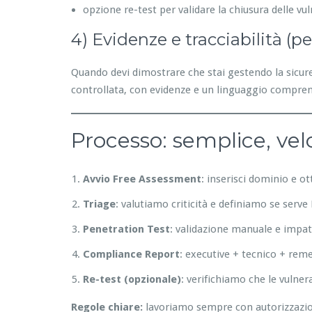
opzione re-test per validare la chiusura delle vul
4) Evidenze e tracciabilità (p
Quando devi dimostrare che stai gestendo la sicurez
controllata, con evidenze e un linguaggio compren
Processo: semplice, vel
Avvio Free Assessment
: inserisci dominio e o
Triage
: valutiamo criticità e definiamo se serv
Penetration Test
: validazione manuale e impat
Compliance Report
: executive + tecnico + rem
Re-test (opzionale)
: verifichiamo che le vulner
Regole chiare:
lavoriamo sempre con autorizzazione