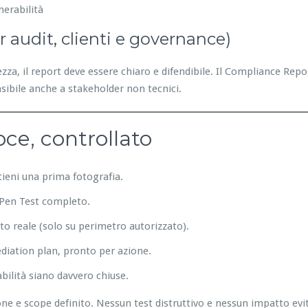
nerabilità
er audit, clienti e governance)
za, il report deve essere chiaro e difendibile. Il Compliance Repo
sibile anche a stakeholder non tecnici.
oce, controllato
ttieni una prima fotografia.
e Pen Test completo.
to reale (solo su perimetro autorizzato).
ediation plan, pronto per azione.
abilità siano davvero chiuse.
 e scope definito. Nessun test distruttivo e nessun impatto evita