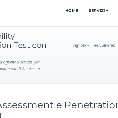
HOME
SERVIZI
lity
ion Test con
Vignola – Free Vulnerabi
a offrendo servizi per
onsulenza di Sicurezza
 Assessment e Penetratio
t