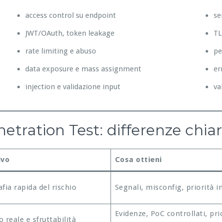
access control su endpoint
se
JWT/OAuth, token leakage
TL
rate limiting e abuso
pe
data exposure e mass assignment
er
injection e validazione input
va
tration Test: differenze chia
ivo
Cosa ottieni
fia rapida del rischio
Segnali, misconfig, priorità in
Evidenze, PoC controllati, pri
 reale e sfruttabilità