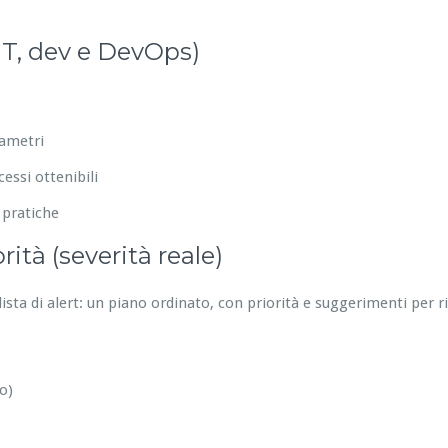
IT, dev e DevOps)
rametri
essi ottenibili
 pratiche
ità (severità reale)
ista di alert: un piano ordinato, con priorità e suggerimenti per 
o)