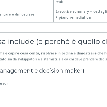
reali
Executive summary + dettagli
ntare e dimostrare
+ piano remediation
a include (e perché è quello c
lema è
capire cosa conta
,
risolvere in ordine
e
dimostrare
che ha
ato sia da sviluppatori e sistemisti, sia da chi deve prendere decis
management e decision maker)
asso)