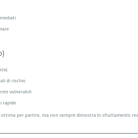
mmediati
emare
o)
sta)
li di rischio
nte vulnerabili
i rapide
ottima per partire, ma non sempre dimostra lo sfruttamento reale