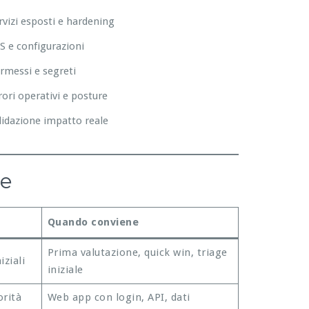
rvizi esposti e hardening
S e configurazioni
rmessi e segreti
rori operativi e posture
lidazione impatto reale
re
Quando conviene
Prima valutazione, quick win, triage
iziali
iniziale
orità
Web app con login, API, dati