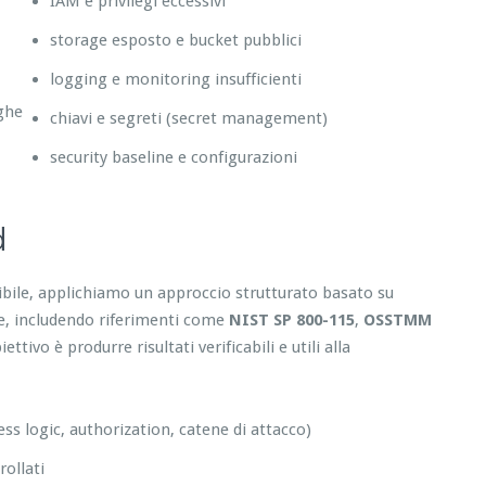
IAM e privilegi eccessivi
storage esposto e bucket pubblici
logging e monitoring insufficienti
eghe
chiavi e segreti (secret management)
security baseline e configurazioni
d
tibile, applichiamo un approccio strutturato basato su
re, includendo riferimenti come
NIST SP 800-115
,
OSSTMM
tivo è produrre risultati verificabili e utili alla
ess logic, authorization, catene di attacco)
ollati