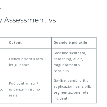
n
ty Assessment vs
Output
Quando è più utile
Baseline sicurezza,
Elenco prioritizzato +
hardening, audit,
fix guidance
miglioramento
continuo
Go-live, cambi critici,
PoC controllati +
applicazioni sensibili,
to
evidenze + rischio
segmentazione rete,
reale
incidenti