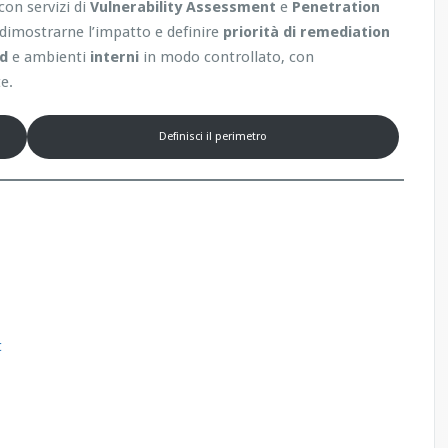
con servizi di
Vulnerability Assessment
e
Penetration
, dimostrarne l’impatto e definire
priorità di remediation
ud
e ambienti
interni
in modo controllato, con
e.
Definisci il perimetro
t