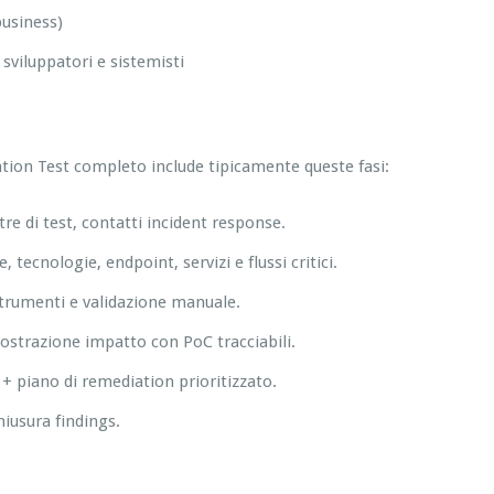
business)
viluppatori e sistemisti
tion Test completo include tipicamente queste fasi:
estre di test, contatti incident response.
 tecnologie, endpoint, servizi e flussi critici.
 strumenti e validazione manuale.
mostrazione impatto con PoC tracciabili.
+ piano di remediation prioritizzato.
hiusura findings.