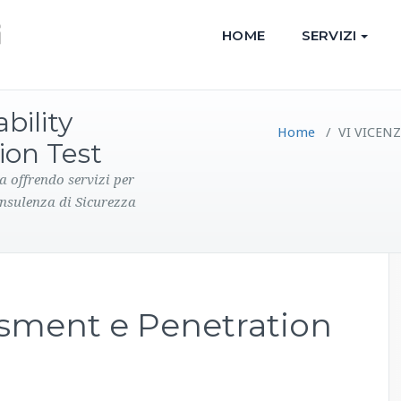
HOME
SERVIZI
bility
Home
/
VI VICENZA
ion Test
a offrendo servizi per
onsulenza di Sicurezza
ssment e Penetration