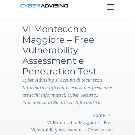
Toggle
navigation
VI Montecchio
HOME
Maggiore – Free
SERVIZI
Vulnerability
Assessment e
PRODOTTI
Penetration Test
CONTATTI
Cyber Advising si occupa di Sicurezza
Informatica offrendo servizi per prevenire
attacchi informatici, Cyber Security,
BLOG
Consulenza di Sicurezza Informatica.
Home
/
VI Montecchio Maggiore – Free
Vulnerability Assessment e Penetration