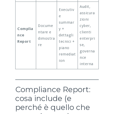
Audit,
Executiv
assicura
e
zioni
summar
Docume
cyber,
Complia
y +
ntare e
clienti
nce
dettagli
dimostra
enterpri
Report
tecnici +
re
se,
piano
governa
remediat
nce
ion
interna
Compliance Report:
cosa include (e
perché è quello che