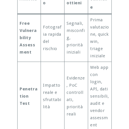
o
ottieni
e
Prima
Free
Segnali,
Fotograf
valutazio
Vulnera
misconfi
ia rapida
ne, quick
bility
g,
del
win,
Assess
priorità
rischio
triage
ment
iniziali
iniziale
Web app
con
Evidenze
login,
Impatto
, PoC
Penetra
API, dati
reale e
controll
tion
sensibili,
sfruttabi
ati,
Test
audit e
lità
priorità
vendor
reali
assessm
ent