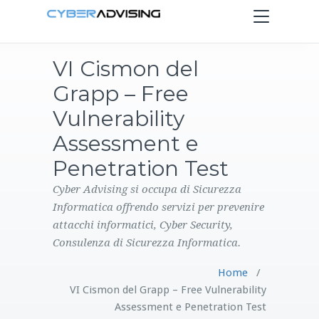
Toggle
navigation
VI Cismon del
HOME
Grapp – Free
SERVIZI
Vulnerability
Assessment e
PRODOTTI
Penetration Test
CONTATTI
Cyber Advising si occupa di Sicurezza
Informatica offrendo servizi per prevenire
attacchi informatici, Cyber Security,
BLOG
Consulenza di Sicurezza Informatica.
Home
/
VI Cismon del Grapp – Free Vulnerability
Assessment e Penetration Test