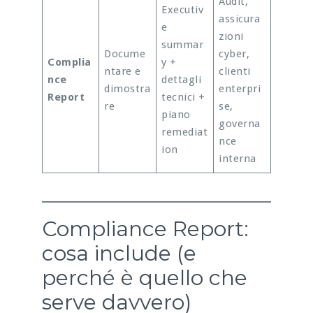
Audit,
Executiv
assicura
e
zioni
summar
Docume
cyber,
Complia
y +
ntare e
clienti
nce
dettagli
dimostra
enterpri
Report
tecnici +
re
se,
piano
governa
remediat
nce
ion
interna
Compliance Report:
cosa include (e
perché è quello che
serve davvero)