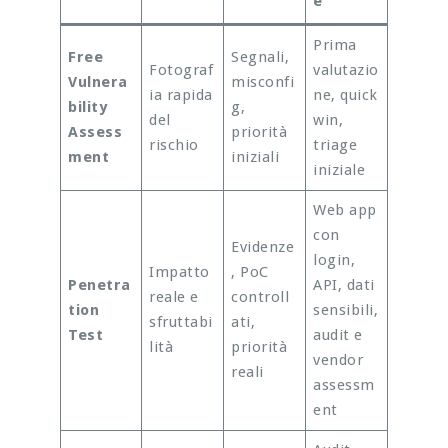
e
Prima
Free
Segnali,
Fotograf
valutazio
Vulnera
misconfi
ia rapida
ne, quick
bility
g,
del
win,
Assess
priorità
rischio
triage
ment
iniziali
iniziale
Web app
con
Evidenze
login,
Impatto
, PoC
Penetra
API, dati
reale e
controll
tion
sensibili,
sfruttabi
ati,
Test
audit e
lità
priorità
vendor
reali
assessm
ent