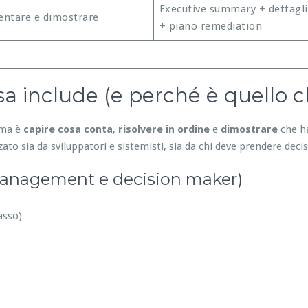
Executive summary + dettagli
ntare e dimostrare
+ piano remediation
a include (e perché è quello c
lema è
capire cosa conta
,
risolvere in ordine
e
dimostrare
che ha
ato sia da sviluppatori e sistemisti, sia da chi deve prendere decis
management e decision maker)
asso)