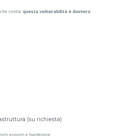
 che conta:
questa vulnerabilità è davvero
astruttura (su richiesta)
rvizi esposti e hardening