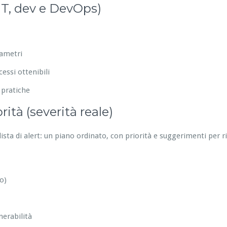
IT, dev e DevOps)
rametri
essi ottenibili
 pratiche
ità (severità reale)
ista di alert: un piano ordinato, con priorità e suggerimenti per 
o)
nerabilità