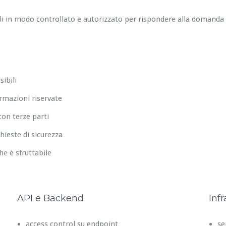
ali in modo controllato e autorizzato per rispondere alla domanda
ibili
ormazioni riservate
on terze parti
hieste di sicurezza
che è sfruttabile
API e Backend
Infr
access control su endpoint
se