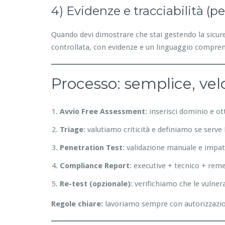
4) Evidenze e tracciabilità (p
Quando devi dimostrare che stai gestendo la sicurez
controllata, con evidenze e un linguaggio compren
Processo: semplice, vel
Avvio Free Assessment
: inserisci dominio e o
Triage
: valutiamo criticità e definiamo se serv
Penetration Test
: validazione manuale e impat
Compliance Report
: executive + tecnico + rem
Re-test (opzionale)
: verifichiamo che le vulner
Regole chiare:
lavoriamo sempre con autorizzazione