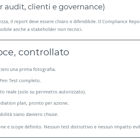
er audit, clienti e governance)
za, il report deve essere chiaro e difendibile. Il Compliance Repo
sibile anche a stakeholder non tecnici.
oce, controllato
ttieni una prima fotografia.
e Pen Test completo.
to reale (solo su perimetro autorizzato).
ediation plan, pronto per azione.
abilità siano davvero chiuse.
 e scope definito. Nessun test distruttivo e nessun impatto evita