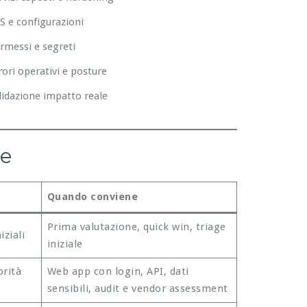
S e configurazioni
rmessi e segreti
rori operativi e posture
lidazione impatto reale
re
Quando conviene
Prima valutazione, quick win, triage
iziali
iniziale
orità
Web app con login, API, dati
sensibili, audit e vendor assessment