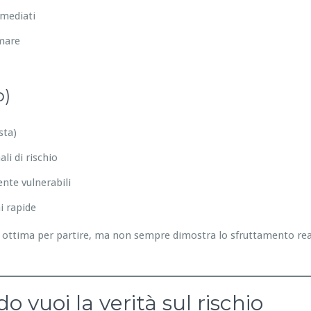
mmediati
emare
o)
sta)
li di rischio
nte vulnerabili
i rapide
ottima per partire, ma non sempre dimostra lo sfruttamento reale
 vuoi la verità sul rischio