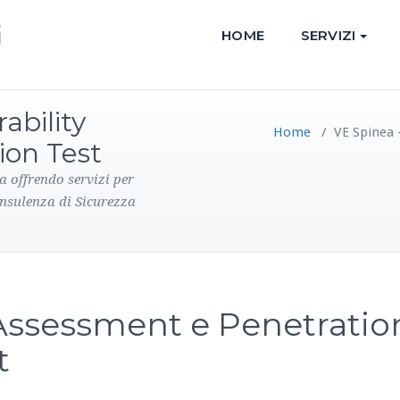
HOME
SERVIZI
ability
Home
/
VE Spinea 
ion Test
a offrendo servizi per
onsulenza di Sicurezza
 Assessment e Penetratio
t