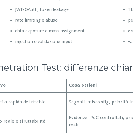
JWT/OAuth, token leakage
TL
rate limiting e abuso
pe
data exposure e mass assignment
er
injection e validazione input
va
tration Test: differenze chia
ivo
Cosa ottieni
fia rapida del rischio
Segnali, misconfig, priorità in
Evidenze, PoC controllati, pri
 reale e sfruttabilità
reali