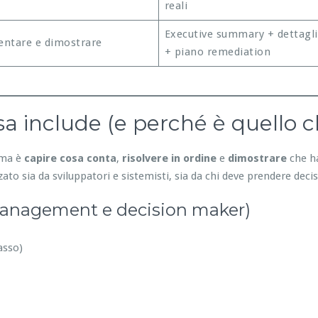
reali
Executive summary + dettagli
ntare e dimostrare
+ piano remediation
a include (e perché è quello c
lema è
capire cosa conta
,
risolvere in ordine
e
dimostrare
che ha
ato sia da sviluppatori e sistemisti, sia da chi deve prendere decis
management e decision maker)
asso)