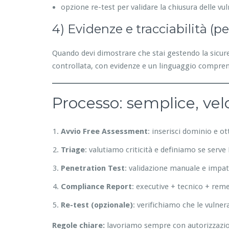
opzione re-test per validare la chiusura delle vul
4) Evidenze e tracciabilità (p
Quando devi dimostrare che stai gestendo la sicurez
controllata, con evidenze e un linguaggio compren
Processo: semplice, vel
Avvio Free Assessment
: inserisci dominio e o
Triage
: valutiamo criticità e definiamo se serv
Penetration Test
: validazione manuale e impat
Compliance Report
: executive + tecnico + rem
Re-test (opzionale)
: verifichiamo che le vulner
Regole chiare:
lavoriamo sempre con autorizzazione