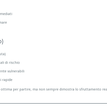
mmediati
emare
o)
sta)
li di rischio
nte vulnerabili
i rapide
ottima per partire, ma non sempre dimostra lo sfruttamento reale