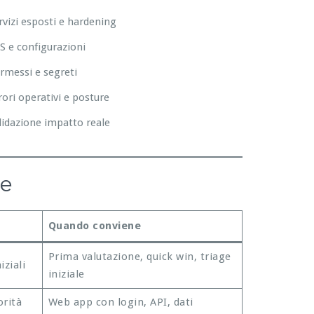
rvizi esposti e hardening
S e configurazioni
rmessi e segreti
rori operativi e posture
lidazione impatto reale
re
Quando conviene
Prima valutazione, quick win, triage
iziali
iniziale
orità
Web app con login, API, dati