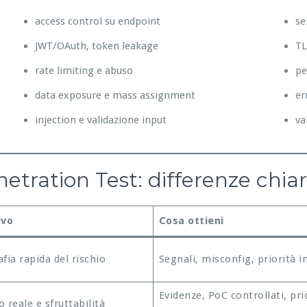
access control su endpoint
se
JWT/OAuth, token leakage
TL
rate limiting e abuso
pe
data exposure e mass assignment
er
injection e validazione input
va
tration Test: differenze chia
ivo
Cosa ottieni
fia rapida del rischio
Segnali, misconfig, priorità in
Evidenze, PoC controllati, pri
 reale e sfruttabilità