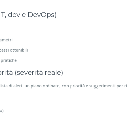
IT, dev e DevOps)
rametri
essi ottenibili
 pratiche
ità (severità reale)
ista di alert: un piano ordinato, con priorità e suggerimenti per 
o)