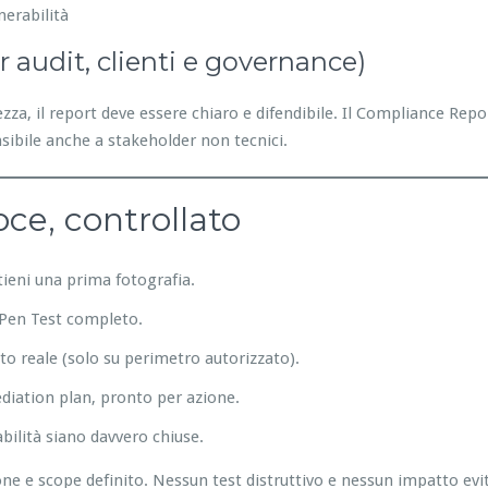
nerabilità
er audit, clienti e governance)
za, il report deve essere chiaro e difendibile. Il Compliance Repo
sibile anche a stakeholder non tecnici.
oce, controllato
ttieni una prima fotografia.
e Pen Test completo.
to reale (solo su perimetro autorizzato).
ediation plan, pronto per azione.
abilità siano davvero chiuse.
 e scope definito. Nessun test distruttivo e nessun impatto evita