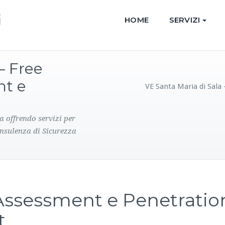
HOME
SERVIZI
– Free
nt e
VE Santa Maria di Sala
a offrendo servizi per
onsulenza di Sicurezza
 Assessment e Penetratio
t