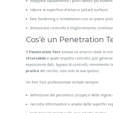
mappare rapidamente i punti deboli più evident
ridurre la superficie d’attacco (attack surface)
fare hardening e remediation con un piano prior
dimostrare controllo e miglioramento continuo
Cos’è un Penetration Te
Il
Penetration Test
simula un attacco reale in mo
sfruttabile
e quale impatto concreto può generare:
esposizione dati, bypass di controlli, movimento lat
pratica
del rischio, non solo la sua ipotesi.
Un Pen Test professionale include sempre:
definizione del perimetro (scope) e delle regole
raccolta informazioni e analisi delle superfici e