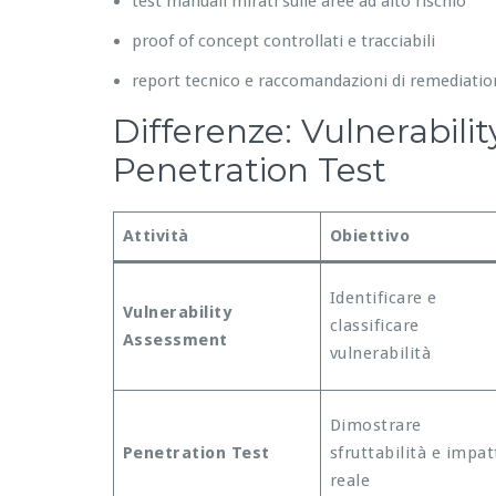
test manuali mirati sulle aree ad alto rischio
proof of concept controllati e tracciabili
report tecnico e raccomandazioni di remediatio
Differenze: Vulnerabili
Penetration Test
Attività
Obiettivo
Identificare e
Vulnerability
classificare
Assessment
vulnerabilità
Dimostrare
Penetration Test
sfruttabilità e impat
reale