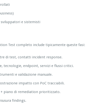
ollati
business)
viluppatori e sistemisti
tion Test completo include tipicamente queste fasi:
estre di test, contatti incident response.
 tecnologie, endpoint, servizi e flussi critici.
 strumenti e validazione manuale.
mostrazione impatto con PoC tracciabili.
+ piano di remediation prioritizzato.
hiusura findings.