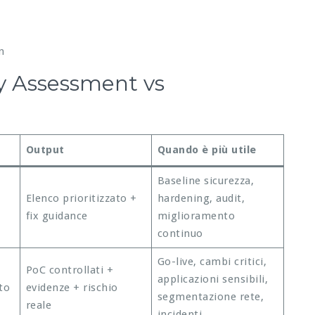
n
ty Assessment vs
Output
Quando è più utile
Baseline sicurezza,
Elenco prioritizzato +
hardening, audit,
fix guidance
miglioramento
continuo
Go-live, cambi critici,
PoC controllati +
applicazioni sensibili,
to
evidenze + rischio
segmentazione rete,
reale
incidenti