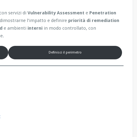
con servizi di
Vulnerability Assessment
e
Penetration
, dimostrarne l’impatto e definire
priorità di remediation
ud
e ambienti
interni
in modo controllato, con
e.
Definisci il perimetro
t