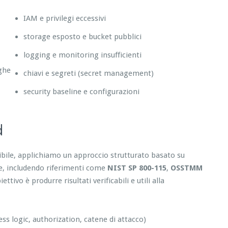
IAM e privilegi eccessivi
storage esposto e bucket pubblici
logging e monitoring insufficienti
eghe
chiavi e segreti (secret management)
security baseline e configurazioni
d
tibile, applichiamo un approccio strutturato basato su
re, includendo riferimenti come
NIST SP 800-115
,
OSSTMM
tivo è produrre risultati verificabili e utili alla
ess logic, authorization, catene di attacco)