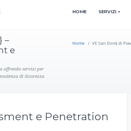
HOME
SERVIZI
} –
Home
/
VE San Donà di Piav
nt e
a offrendo servizi per
onsulenza di Sicurezza
ssment e Penetration