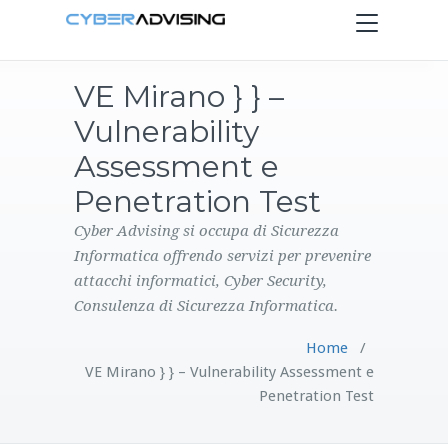
Toggle
navigation
VE Mirano } } –
HOME
Vulnerability
SERVIZI
Assessment e
Penetration Test
PRODOTTI
Cyber Advising si occupa di Sicurezza
Informatica offrendo servizi per prevenire
CONTATTI
attacchi informatici, Cyber Security,
Consulenza di Sicurezza Informatica.
BLOG
Home
/
VE Mirano } } – Vulnerability Assessment e
Penetration Test