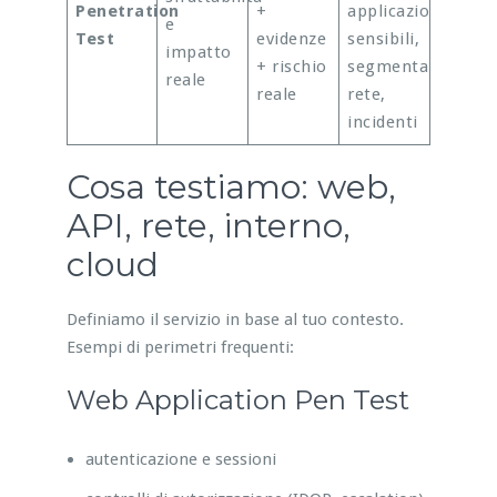
Penetration
+
applicazioni
e
Test
evidenze
sensibili,
impatto
+ rischio
segmentazione
reale
reale
rete,
incidenti
Cosa testiamo: web,
API, rete, interno,
cloud
Definiamo il servizio in base al tuo contesto.
Esempi di perimetri frequenti:
Web Application Pen Test
autenticazione e sessioni