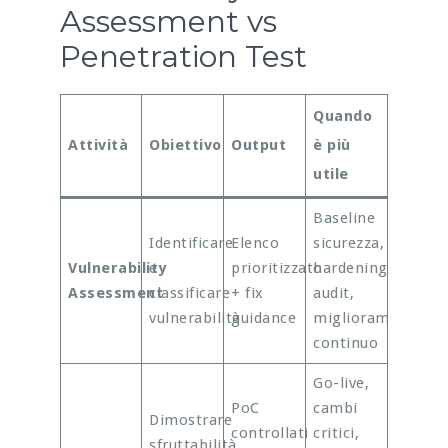
Assessment vs
Penetration Test
Quando
Attività
Obiettivo
Output
è più
utile
Baseline
Identificare
Elenco
sicurezza,
Vulnerability
e
prioritizzato
hardening,
Assessment
classificare
+ fix
audit,
vulnerabilità
guidance
miglioramento
continuo
Go-live,
PoC
cambi
Dimostrare
controllati
critici,
sfruttabilità