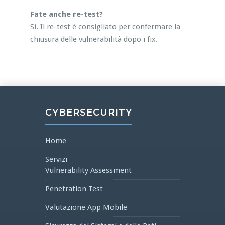
Fate anche re-test?
Sì. Il re-test è consigliato per confermare la
chiusura delle vulnerabilità dopo i fix.
CYBERSECURITY
Home
Servizi
Vulnerability Assessment
Penetration Test
Valutazione App Mobile