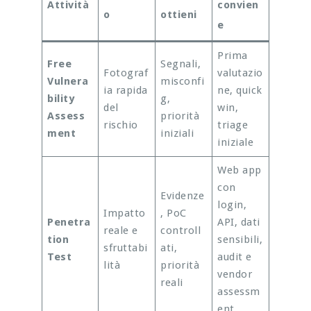
Attività
convien
o
ottieni
e
Prima
Free
Segnali,
Fotograf
valutazio
Vulnera
misconfi
ia rapida
ne, quick
bility
g,
del
win,
Assess
priorità
rischio
triage
ment
iniziali
iniziale
Web app
con
Evidenze
login,
Impatto
, PoC
Penetra
API, dati
reale e
controll
tion
sensibili,
sfruttabi
ati,
Test
audit e
lità
priorità
vendor
reali
assessm
ent