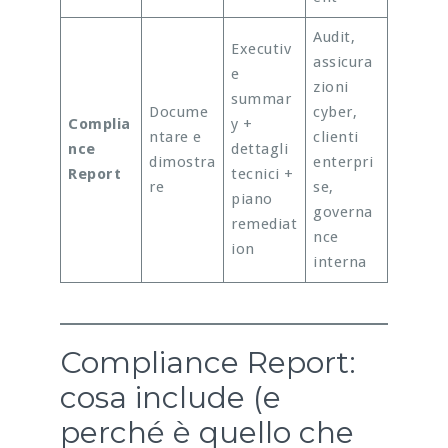
Audit,
Executiv
assicura
e
zioni
summar
Docume
cyber,
Complia
y +
ntare e
clienti
nce
dettagli
dimostra
enterpri
Report
tecnici +
re
se,
piano
governa
remediat
nce
ion
interna
Compliance Report:
cosa include (e
perché è quello che