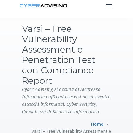
Toggle
navigation
Varsi – Free
HOME
Vulnerability
SERVIZI
Assessment e
Penetration Test
PRODOTTI
con Compliance
Report
CONTATTI
Cyber Advising si occupa di Sicurezza
BLOG
Informatica offrendo servizi per prevenire
attacchi informatici, Cyber Security,
Consulenza di Sicurezza Informatica.
Home
/
Varsi – Free Vulnerability Assessment e