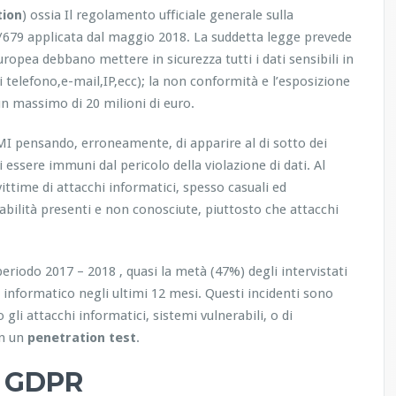
tion
) ossia Il regolamento ufficiale generale sulla
/679 applicata dal maggio 2018. La suddetta legge prevede
opea debbano mettere in sicurezza tutti i dati sensibili in
elefono,e-mail,IP,ecc); la non conformità e l’esposizione
 un massimo di 20 milioni di euro.
I pensando, erroneamente, di apparire al di sotto dei
i essere immuni dal pericolo della violazione di dati. Al
ittime di attacchi informatici, spesso casuali ed
rabilità presenti e non conosciute, piuttosto che attacchi
periodo 2017 – 2018 , quasi la metà (47%) degli intervistati
 informatico negli ultimi 12 mesi. Questi incidenti sono
gli attacchi informatici, sistemi vulnerabili, o di
on un
penetration test
.
& GDPR