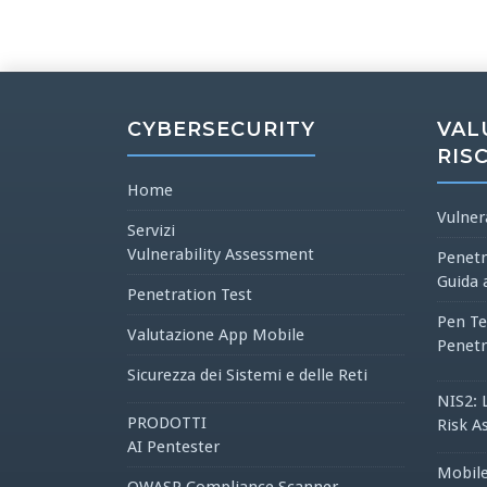
CYBERSECURITY
VAL
RIS
Home
Vulner
Servizi
Vulnerability Assessment
Penetr
Guida 
Penetration Test
Pen Te
Valutazione App Mobile
Penetr
Sicurezza dei Sistemi e delle Reti
NIS2: 
PRODOTTI
Risk A
AI Pentester
Mobile