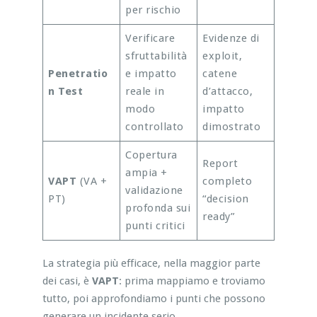
per rischio
Verificare
Evidenze di
sfruttabilità
exploit,
Penetratio
e impatto
catene
n Test
reale in
d’attacco,
modo
impatto
controllato
dimostrato
Copertura
Report
ampia +
VAPT
(VA +
completo
validazione
PT)
“decision
profonda sui
ready”
punti critici
La strategia più efficace, nella maggior parte
dei casi, è
VAPT
: prima mappiamo e troviamo
tutto, poi approfondiamo i punti che possono
generare un incidente serio.