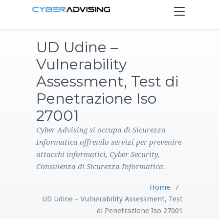
Toggle
navigation
UD Udine –
HOME
Vulnerability
SERVIZI
Assessment, Test di
Penetrazione Iso
PRODOTTI
27001
CONTATTI
Cyber Advising si occupa di Sicurezza
Informatica offrendo servizi per prevenire
attacchi informatici, Cyber Security,
BLOG
Consulenza di Sicurezza Informatica.
Home
/
UD Udine – Vulnerability Assessment, Test
di Penetrazione Iso 27001