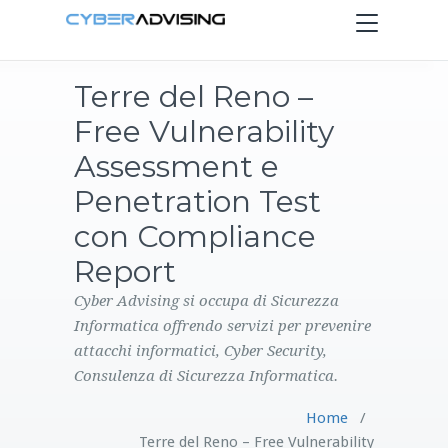
Toggle
navigation
Terre del Reno –
HOME
Free Vulnerability
SERVIZI
Assessment e
Penetration Test
PRODOTTI
con Compliance
Report
CONTATTI
Cyber Advising si occupa di Sicurezza
BLOG
Informatica offrendo servizi per prevenire
attacchi informatici, Cyber Security,
Consulenza di Sicurezza Informatica.
Home
/
Terre del Reno – Free Vulnerability