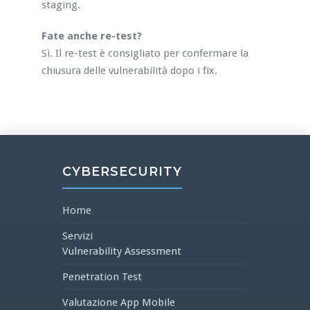
staging.
Fate anche re-test?
Sì. Il re-test è consigliato per confermare la
chiusura delle vulnerabilità dopo i fix.
CYBERSECURITY
Home
Servizi
Vulnerability Assessment
Penetration Test
Valutazione App Mobile