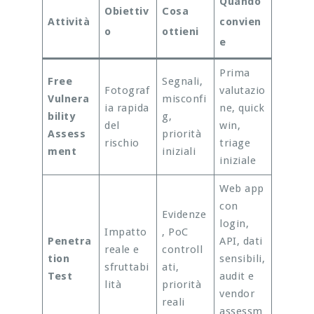
Quando
Obiettiv
Cosa
Attività
convien
o
ottieni
e
Prima
Free
Segnali,
Fotograf
valutazio
Vulnera
misconfi
ia rapida
ne, quick
bility
g,
del
win,
Assess
priorità
rischio
triage
ment
iniziali
iniziale
Web app
con
Evidenze
login,
Impatto
, PoC
Penetra
API, dati
reale e
controll
tion
sensibili,
sfruttabi
ati,
Test
audit e
lità
priorità
vendor
reali
assessm