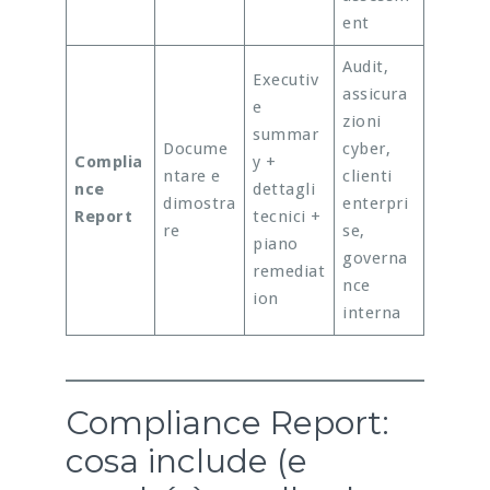
ent
Audit,
Executiv
assicura
e
zioni
summar
Docume
cyber,
Complia
y +
ntare e
clienti
nce
dettagli
dimostra
enterpri
Report
tecnici +
re
se,
piano
governa
remediat
nce
ion
interna
Compliance Report:
cosa include (e