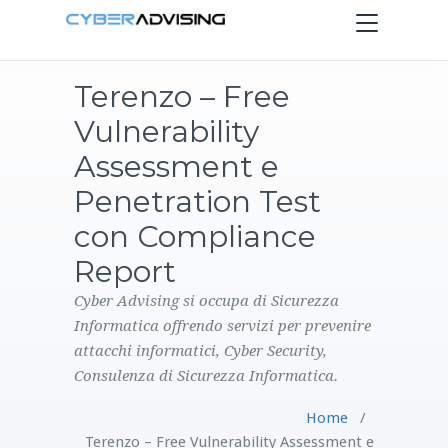
Toggle
navigation
Terenzo – Free
HOME
Vulnerability
SERVIZI
Assessment e
Penetration Test
PRODOTTI
con Compliance
Report
CONTATTI
Cyber Advising si occupa di Sicurezza
BLOG
Informatica offrendo servizi per prevenire
attacchi informatici, Cyber Security,
Consulenza di Sicurezza Informatica.
Home
/
Terenzo – Free Vulnerability Assessment e