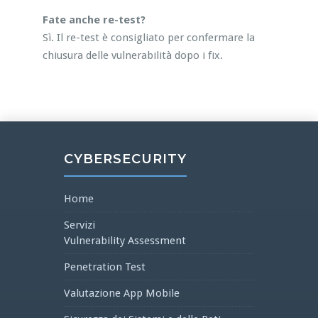
Fate anche re-test?
Sì. Il re-test è consigliato per confermare la
chiusura delle vulnerabilità dopo i fix.
CYBERSECURITY
Home
Servizi
Vulnerability Assessment
Penetration Test
Valutazione App Mobile