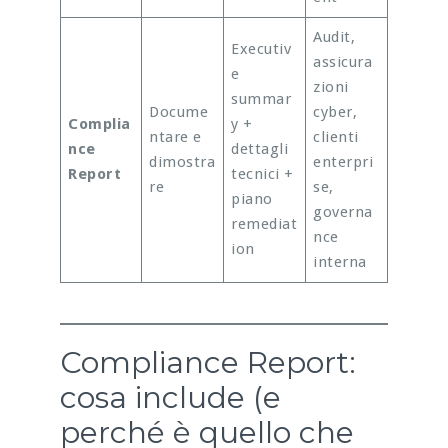
Audit,
Executiv
assicura
e
zioni
summar
Docume
cyber,
Complia
y +
ntare e
clienti
nce
dettagli
dimostra
enterpri
Report
tecnici +
re
se,
piano
governa
remediat
nce
ion
interna
Compliance Report:
cosa include (e
perché è quello che