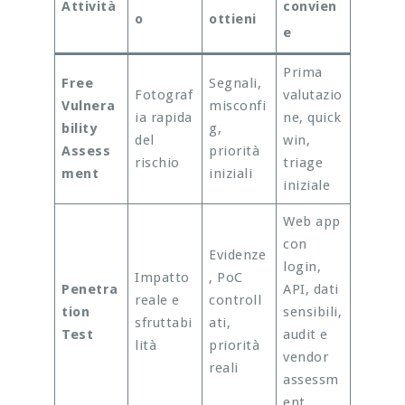
Attività
convien
o
ottieni
e
Prima
Free
Segnali,
Fotograf
valutazio
Vulnera
misconfi
ia rapida
ne, quick
bility
g,
del
win,
Assess
priorità
rischio
triage
ment
iniziali
iniziale
Web app
con
Evidenze
login,
Impatto
, PoC
Penetra
API, dati
reale e
controll
tion
sensibili,
sfruttabi
ati,
Test
audit e
lità
priorità
vendor
reali
assessm
ent