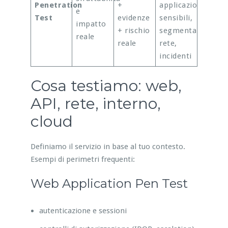
Penetration
+
applicazioni
e
Test
evidenze
sensibili,
impatto
+ rischio
segmentazione
reale
reale
rete,
incidenti
Cosa testiamo: web,
API, rete, interno,
cloud
Definiamo il servizio in base al tuo contesto.
Esempi di perimetri frequenti:
Web Application Pen Test
autenticazione e sessioni