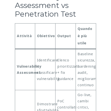
Assessment vs
Penetration Test
Quando
Attività
Obiettivo
Output
è più
utile
Baseline
Identificare
Elenco
sicurezza,
Vulnerability
e
prioritizzato
hardening,
Assessment
classificare
+ fix
audit,
vulnerabilità
guidance
miglioramento
continuo
Go-live,
PoC
cambi
Dimostrare
controllati
critici,
sfruttabilità