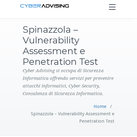
Toggle
navigation
Spinazzola –
HOME
Vulnerability
SERVIZI
Assessment e
Penetration Test
PRODOTTI
Cyber Advising si occupa di Sicurezza
Informatica offrendo servizi per prevenire
CONTATTI
attacchi informatici, Cyber Security,
Consulenza di Sicurezza Informatica.
BLOG
Home
/
Spinazzola – Vulnerability Assessment e
Penetration Test