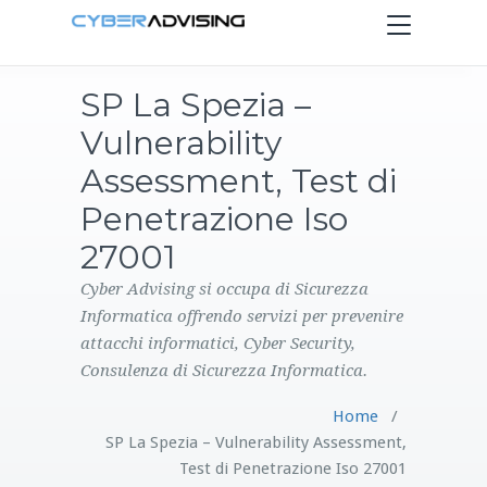
Toggle
navigation
SP La Spezia –
HOME
Vulnerability
SERVIZI
Assessment, Test di
Penetrazione Iso
PRODOTTI
27001
CONTATTI
Cyber Advising si occupa di Sicurezza
Informatica offrendo servizi per prevenire
attacchi informatici, Cyber Security,
BLOG
Consulenza di Sicurezza Informatica.
Home
/
SP La Spezia – Vulnerability Assessment,
Test di Penetrazione Iso 27001