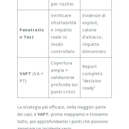
per rischio
Verificare
Evidenze di
sfruttabilità
exploit,
Penetratio
e impatto
catene
n Test
reale in
d’attacco,
modo
impatto
controllato
dimostrato
Copertura
Report
ampia +
VAPT
(VA +
completo
validazione
PT)
“decision
profonda sui
ready”
punti critici
La strategia più efficace, nella maggior parte
dei casi, è
VAPT
: prima mappiamo e troviamo
tutto, poi approfondiamo i punti che possono
generare un incidente serio.