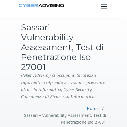
Toggle
navigation
Sassari –
HOME
Vulnerability
SERVIZI
Assessment, Test di
Penetrazione Iso
PRODOTTI
27001
CONTATTI
Cyber Advising si occupa di Sicurezza
Informatica offrendo servizi per prevenire
attacchi informatici, Cyber Security,
BLOG
Consulenza di Sicurezza Informatica.
Home
/
Sassari – Vulnerability Assessment, Test di
Penetrazione Iso 27001