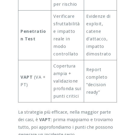
per rischio
Verificare
Evidenze di
sfruttabilità
exploit,
Penetratio
e impatto
catene
n Test
reale in
d’attacco,
modo
impatto
controllato
dimostrato
Copertura
Report
ampia +
VAPT
(VA +
completo
validazione
PT)
“decision
profonda sui
ready”
punti critici
La strategia più efficace, nella maggior parte
dei casi, è
VAPT
: prima mappiamo e troviamo
tutto, poi approfondiamo i punti che possono
generare un incidente serio.