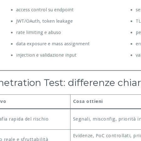
access control su endpoint
se
JWT/OAuth, token leakage
TL
rate limiting e abuso
pe
data exposure e mass assignment
er
injection e validazione input
va
tration Test: differenze chia
ivo
Cosa ottieni
fia rapida del rischio
Segnali, misconfig, priorità in
Evidenze, PoC controllati, pri
 reale e sfruttabilità