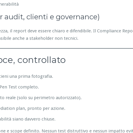
nerabilità
er audit, clienti e governance)
za, il report deve essere chiaro e difendibile. Il Compliance Repo
sibile anche a stakeholder non tecnici.
oce, controllato
ttieni una prima fotografia.
e Pen Test completo.
to reale (solo su perimetro autorizzato).
ediation plan, pronto per azione.
abilità siano davvero chiuse.
 e scope definito. Nessun test distruttivo e nessun impatto evita