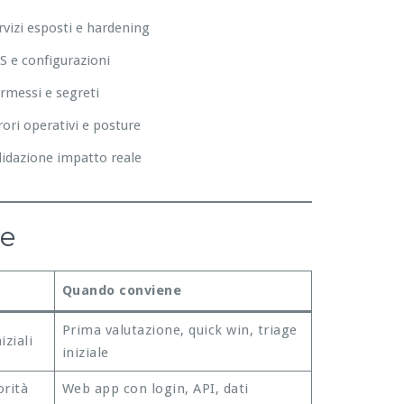
rvizi esposti e hardening
S e configurazioni
rmessi e segreti
rori operativi e posture
lidazione impatto reale
re
Quando conviene
Prima valutazione, quick win, triage
iziali
iniziale
orità
Web app con login, API, dati