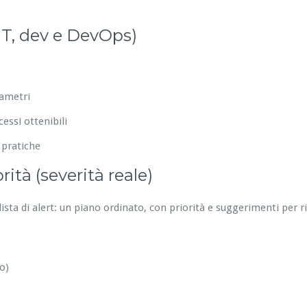
IT, dev e DevOps)
rametri
essi ottenibili
 pratiche
ità (severità reale)
ista di alert: un piano ordinato, con priorità e suggerimenti per 
o)