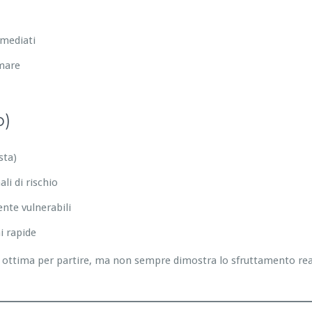
mmediati
emare
o)
sta)
li di rischio
nte vulnerabili
i rapide
ottima per partire, ma non sempre dimostra lo sfruttamento reale