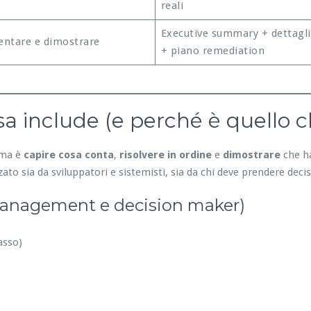
reali
Executive summary + dettagli
ntare e dimostrare
+ piano remediation
a include (e perché è quello c
lema è
capire cosa conta
,
risolvere in ordine
e
dimostrare
che ha
ato sia da sviluppatori e sistemisti, sia da chi deve prendere decis
management e decision maker)
asso)