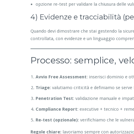
opzione re-test per validare la chiusura delle vul
4) Evidenze e tracciabilità (p
Quando devi dimostrare che stai gestendo la sicurez
controllata, con evidenze e un linguaggio compren
Processo: semplice, vel
Avvio Free Assessment
: inserisci dominio e o
Triage
: valutiamo criticità e definiamo se serv
Penetration Test
: validazione manuale e impat
Compliance Report
: executive + tecnico + rem
Re-test (opzionale)
: verifichiamo che le vulner
Regole chiare:
lavoriamo sempre con autorizzazione