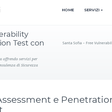
HOME
SERVIZI
rability
ion Test con
Santa Sofia – Free Vulnerabi
a offrendo servizi per
onsulenza di Sicurezza
 Assessment e Penetratio
t