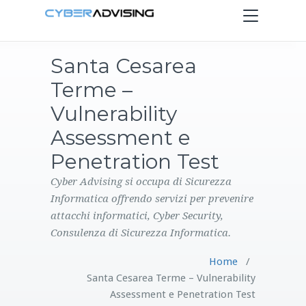
Toggle
navigation
Santa Cesarea
HOME
Terme –
SERVIZI
Vulnerability
Assessment e
PRODOTTI
Penetration Test
CONTATTI
Cyber Advising si occupa di Sicurezza
Informatica offrendo servizi per prevenire
attacchi informatici, Cyber Security,
BLOG
Consulenza di Sicurezza Informatica.
Home
/
Santa Cesarea Terme – Vulnerability
Assessment e Penetration Test