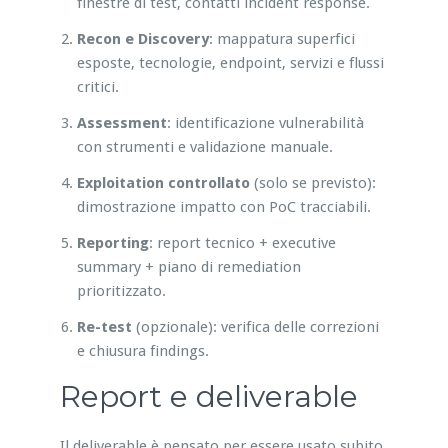
finestre di test, contatti incident response.
Recon e Discovery
: mappatura superfici
esposte, tecnologie, endpoint, servizi e flussi
critici.
Assessment
: identificazione vulnerabilità
con strumenti e validazione manuale.
Exploitation controllato
(solo se previsto):
dimostrazione impatto con PoC tracciabili.
Reporting
: report tecnico + executive
summary + piano di remediation
prioritizzato.
Re-test
(opzionale): verifica delle correzioni
e chiusura findings.
Report e deliverable
Il deliverable è pensato per essere usato subito.