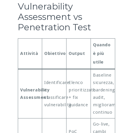
Vulnerability
Assessment vs
Penetration Test
Quando
Attività
Obiettivo
Output
è più
utile
Baseline
Identificare
Elenco
sicurezza,
Vulnerability
e
prioritizzato
hardening,
Assessment
classificare
+ fix
audit,
vulnerabilità
guidance
miglioramento
continuo
Go-live,
PoC
cambi