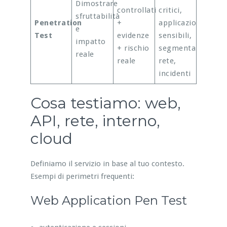
Dimostrare
controllati
critici,
sfruttabilità
Penetration
+
applicazioni
e
Test
evidenze
sensibili,
impatto
+ rischio
segmentazione
reale
reale
rete,
incidenti
Cosa testiamo: web,
API, rete, interno,
cloud
Definiamo il servizio in base al tuo contesto.
Esempi di perimetri frequenti:
Web Application Pen Test