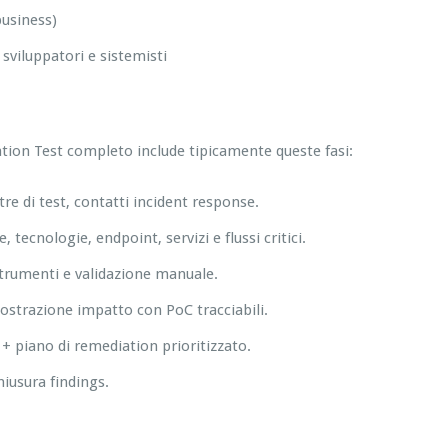
business)
viluppatori e sistemisti
tion Test completo include tipicamente queste fasi:
estre di test, contatti incident response.
 tecnologie, endpoint, servizi e flussi critici.
 strumenti e validazione manuale.
mostrazione impatto con PoC tracciabili.
+ piano di remediation prioritizzato.
hiusura findings.