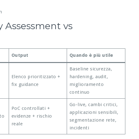
n
ty Assessment vs
Output
Quando è più utile
Baseline sicurezza,
Elenco prioritizzato +
hardening, audit,
fix guidance
miglioramento
continuo
Go-live, cambi critici,
PoC controllati +
applicazioni sensibili,
to
evidenze + rischio
segmentazione rete,
reale
incidenti