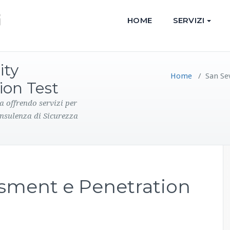
HOME
SERVIZI
ity
Home
/
San Se
ion Test
a offrendo servizi per
onsulenza di Sicurezza
ssment e Penetration