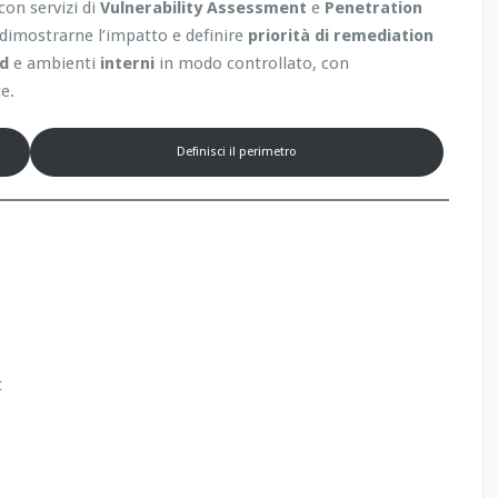
con servizi di
Vulnerability Assessment
e
Penetration
, dimostrarne l’impatto e definire
priorità di remediation
ud
e ambienti
interni
in modo controllato, con
e.
Definisci il perimetro
t