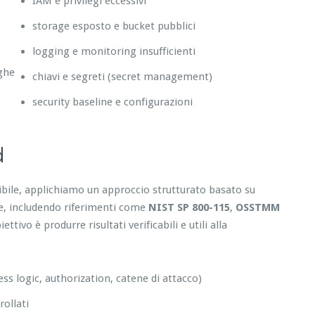
IAM e privilegi eccessivi
storage esposto e bucket pubblici
logging e monitoring insufficienti
eghe
chiavi e segreti (secret management)
security baseline e configurazioni
d
tibile, applichiamo un approccio strutturato basato su
re, includendo riferimenti come
NIST SP 800-115
,
OSSTMM
tivo è produrre risultati verificabili e utili alla
ess logic, authorization, catene di attacco)
ollati