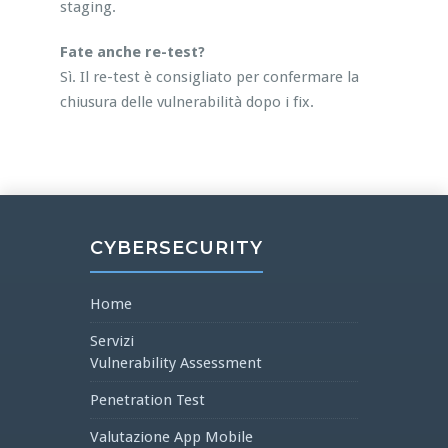
staging.
Fate anche re-test?
Sì. Il re-test è consigliato per confermare la
chiusura delle vulnerabilità dopo i fix.
CYBERSECURITY
Home
Servizi
Vulnerability Assessment
Penetration Test
Valutazione App Mobile