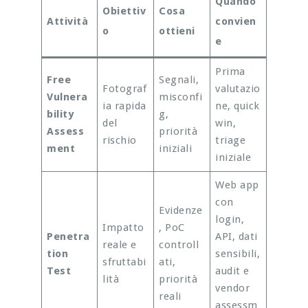
Quando
Obiettiv
Cosa
Attività
convien
o
ottieni
e
Prima
Free
Segnali,
Fotograf
valutazio
Vulnera
misconfi
ia rapida
ne, quick
bility
g,
del
win,
Assess
priorità
rischio
triage
ment
iniziali
iniziale
Web app
con
Evidenze
login,
Impatto
, PoC
Penetra
API, dati
reale e
controll
tion
sensibili,
sfruttabi
ati,
Test
audit e
lità
priorità
vendor
reali
assessm