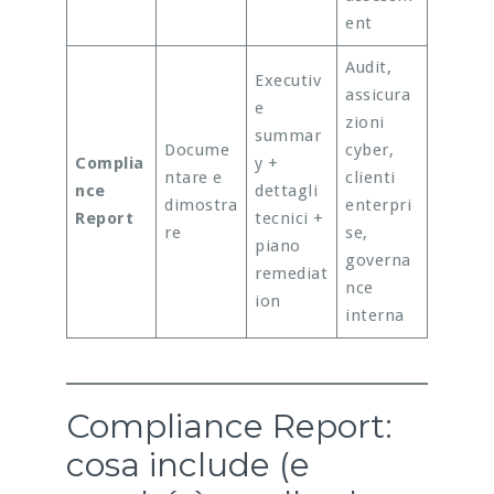
ent
Audit,
Executiv
assicura
e
zioni
summar
Docume
cyber,
Complia
y +
ntare e
clienti
nce
dettagli
dimostra
enterpri
Report
tecnici +
re
se,
piano
governa
remediat
nce
ion
interna
Compliance Report:
cosa include (e