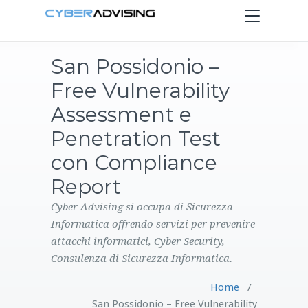
Toggle
navigation
San Possidonio –
HOME
Free Vulnerability
SERVIZI
Assessment e
Penetration Test
PRODOTTI
con Compliance
Report
CONTATTI
Cyber Advising si occupa di Sicurezza
BLOG
Informatica offrendo servizi per prevenire
attacchi informatici, Cyber Security,
Consulenza di Sicurezza Informatica.
Home
/
San Possidonio – Free Vulnerability