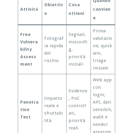
Quando
Obiettiv
Cosa
Attività
convien
o
ottieni
e
Prima
Free
Segnali,
Fotograf
valutazio
Vulnera
misconfi
ia rapida
ne, quick
bility
g,
del
win,
Assess
priorità
rischio
triage
ment
iniziali
iniziale
Web app
con
Evidenze
login,
Impatto
, PoC
Penetra
API, dati
reale e
controll
tion
sensibili,
sfruttabi
ati,
Test
audit e
lità
priorità
vendor
reali
assessm