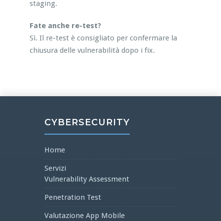
staging.
Fate anche re-test?
Sì. Il re-test è consigliato per confermare la
chiusura delle vulnerabilità dopo i fix.
CYBERSECURITY
Home
Servizi
Vulnerability Assessment
Penetration Test
Valutazione App Mobile