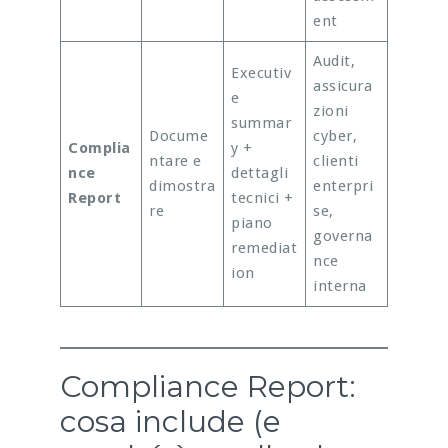
ent
Audit,
Executiv
assicura
e
zioni
summar
Docume
cyber,
Complia
y +
ntare e
clienti
nce
dettagli
dimostra
enterpri
Report
tecnici +
re
se,
piano
governa
remediat
nce
ion
interna
Compliance Report:
cosa include (e