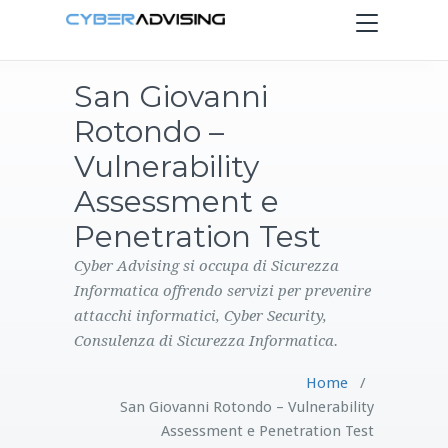
Toggle
navigation
San Giovanni
HOME
Rotondo –
SERVIZI
Vulnerability
Assessment e
PRODOTTI
Penetration Test
CONTATTI
Cyber Advising si occupa di Sicurezza
Informatica offrendo servizi per prevenire
attacchi informatici, Cyber Security,
BLOG
Consulenza di Sicurezza Informatica.
Home
/
San Giovanni Rotondo – Vulnerability
Assessment e Penetration Test