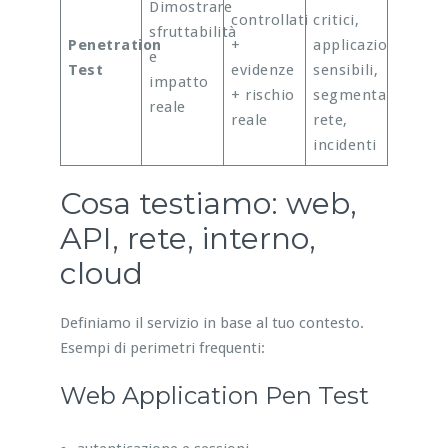
Dimostrare
controllati
critici,
sfruttabilità
Penetration
+
applicazioni
e
Test
evidenze
sensibili,
impatto
+ rischio
segmentazione
reale
reale
rete,
incidenti
Cosa testiamo: web,
API, rete, interno,
cloud
Definiamo il servizio in base al tuo contesto.
Esempi di perimetri frequenti:
Web Application Pen Test