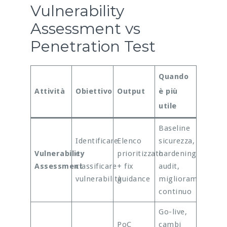
Vulnerability
Assessment vs
Penetration Test
Quando
Attività
Obiettivo
Output
è più
utile
Baseline
Identificare
Elenco
sicurezza,
Vulnerability
e
prioritizzato
hardening,
Assessment
classificare
+ fix
audit,
vulnerabilità
guidance
miglioramento
continuo
Go-live,
PoC
cambi