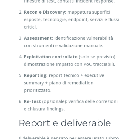
finestre di test, contatti incident response.
Recon e Discovery
: mappatura superfici
esposte, tecnologie, endpoint, servizi e flussi
critici.
Assessment
: identificazione vulnerabilità
con strumenti e validazione manuale.
Exploitation controllato
(solo se previsto):
dimostrazione impatto con PoC tracciabili.
Reporting
: report tecnico + executive
summary + piano di remediation
prioritizzato.
Re-test
(opzionale): verifica delle correzioni
e chiusura findings.
Report e deliverable
Il deliverable è pensato per essere usato subito.