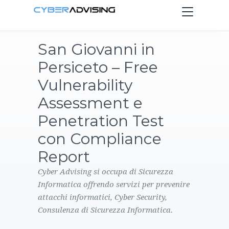
Toggle
navigation
San Giovanni in
HOME
Persiceto – Free
SERVIZI
Vulnerability
Assessment e
PRODOTTI
Penetration Test
con Compliance
CONTATTI
Report
BLOG
Cyber Advising si occupa di Sicurezza
Informatica offrendo servizi per prevenire
attacchi informatici, Cyber Security,
Consulenza di Sicurezza Informatica.