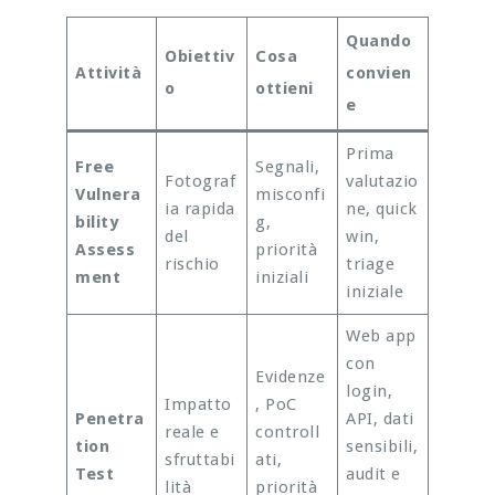
Quando
Obiettiv
Cosa
Attività
convien
o
ottieni
e
Prima
Free
Segnali,
Fotograf
valutazio
Vulnera
misconfi
ia rapida
ne, quick
bility
g,
del
win,
Assess
priorità
rischio
triage
ment
iniziali
iniziale
Web app
con
Evidenze
login,
Impatto
, PoC
Penetra
API, dati
reale e
controll
tion
sensibili,
sfruttabi
ati,
Test
audit e
lità
priorità