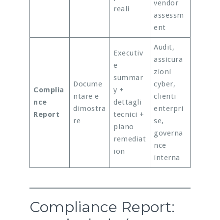
vendor
reali
assessm
ent
Audit,
Executiv
assicura
e
zioni
summar
Docume
cyber,
Complia
y +
ntare e
clienti
nce
dettagli
dimostra
enterpri
Report
tecnici +
re
se,
piano
governa
remediat
nce
ion
interna
Compliance Report: