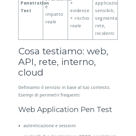
Penetration
+
applicazioni
e
Test
evidenze
sensibili,
impatto
+ rischio
segmentazione
reale
reale
rete,
incidenti
Cosa testiamo: web,
API, rete, interno,
cloud
Definiamo il servizio in base al tuo contesto.
Esempi di perimetri frequenti:
Web Application Pen Test
autenticazione e sessioni