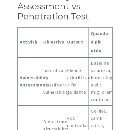
Assessment vs
Penetration Test
Quando
Attività
Obiettivo
Output
è più
utile
Baseline
Identificare
Elenco
sicurezza,
Vulnerability
e
prioritizzato
hardening,
Assessment
classificare
+ fix
audit,
vulnerabilità
guidance
miglioramento
continuo
Go-live,
PoC
cambi
Dimostrare
controllati
critici,
sfruttabilità