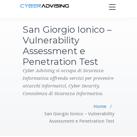
Toggle
navigation
San Giorgio Ionico –
HOME
Vulnerability
SERVIZI
Assessment e
Penetration Test
PRODOTTI
Cyber Advising si occupa di Sicurezza
Informatica offrendo servizi per prevenire
CONTATTI
attacchi informatici, Cyber Security,
Consulenza di Sicurezza Informatica.
BLOG
Home
/
San Giorgio Ionico – Vulnerability
Assessment e Penetration Test