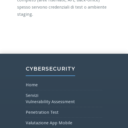
completo (aree riservate, API, back-office)
spesso servono credenziali di test o ambiente
staging.
CYBERSECURITY
Home
Servizi
Vulnerability Assessment
Penetration Test
Valutazione App Mobile