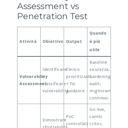
Assessment vs
Penetration Test
Quando
Attività
Obiettivo
Output
è più
utile
Baseline
Identificare
Elenco
sicurezza,
Vulnerability
e
prioritizzato
hardening,
Assessment
classificare
+ fix
audit,
vulnerabilità
guidance
miglioramento
continuo
Go-live,
PoC
cambi
Dimostrare
controllati
critici,
sfruttabilità