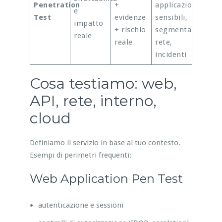
Penetration
+
applicazioni
e
Test
evidenze
sensibili,
impatto
+ rischio
segmentazione
reale
reale
rete,
incidenti
Cosa testiamo: web,
API, rete, interno,
cloud
Definiamo il servizio in base al tuo contesto.
Esempi di perimetri frequenti:
Web Application Pen Test
autenticazione e sessioni