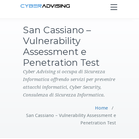
Toggle
navigation
San Cassiano –
HOME
Vulnerability
SERVIZI
Assessment e
Penetration Test
PRODOTTI
Cyber Advising si occupa di Sicurezza
Informatica offrendo servizi per prevenire
CONTATTI
attacchi informatici, Cyber Security,
Consulenza di Sicurezza Informatica.
BLOG
Home
/
San Cassiano – Vulnerability Assessment e
Penetration Test