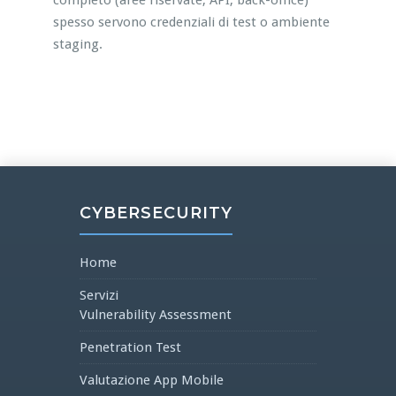
completo (aree riservate, API, back-office)
spesso servono credenziali di test o ambiente
staging.
CYBERSECURITY
Home
Servizi
Vulnerability Assessment
Penetration Test
Valutazione App Mobile