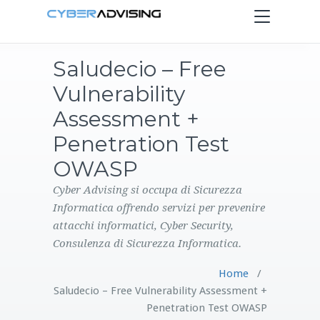
Toggle
navigation
Saludecio – Free
HOME
Vulnerability
SERVIZI
Assessment +
Penetration Test
PRODOTTI
OWASP
CONTATTI
Cyber Advising si occupa di Sicurezza
Informatica offrendo servizi per prevenire
attacchi informatici, Cyber Security,
BLOG
Consulenza di Sicurezza Informatica.
Home
/
Saludecio – Free Vulnerability Assessment +
Penetration Test OWASP