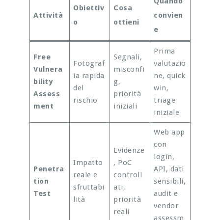
Quando
Obiettiv
Cosa
Attività
convien
o
ottieni
e
Prima
Free
Segnali,
Fotograf
valutazio
Vulnera
misconfi
ia rapida
ne, quick
bility
g,
del
win,
Assess
priorità
rischio
triage
ment
iniziali
iniziale
Web app
con
Evidenze
login,
Impatto
, PoC
Penetra
API, dati
reale e
controll
tion
sensibili,
sfruttabi
ati,
Test
audit e
lità
priorità
vendor
reali
assessm