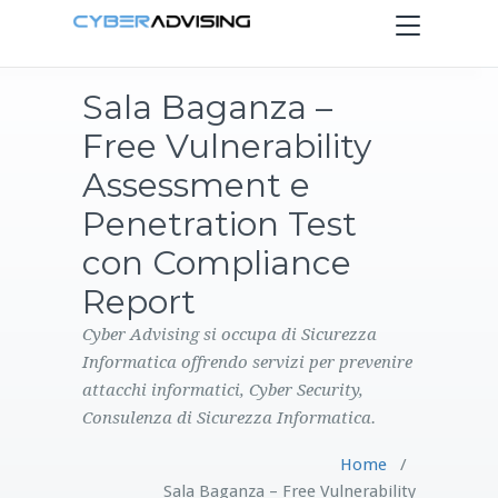
Toggle
navigation
Sala Baganza –
HOME
Free Vulnerability
SERVIZI
Assessment e
Penetration Test
PRODOTTI
con Compliance
Report
CONTATTI
Cyber Advising si occupa di Sicurezza
BLOG
Informatica offrendo servizi per prevenire
attacchi informatici, Cyber Security,
Consulenza di Sicurezza Informatica.
Home
/
Sala Baganza – Free Vulnerability