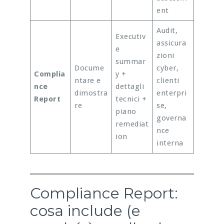
ent
Audit,
Executiv
assicura
e
zioni
summar
Docume
cyber,
Complia
y +
ntare e
clienti
nce
dettagli
dimostra
enterpri
Report
tecnici +
re
se,
piano
governa
remediat
nce
ion
interna
Compliance Report:
cosa include (e