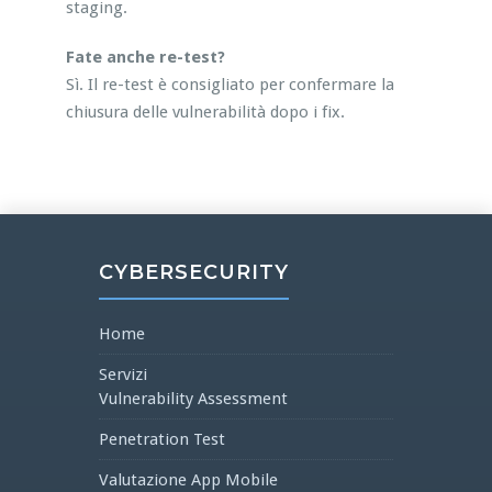
staging.
Fate anche re-test?
Sì. Il re-test è consigliato per confermare la
chiusura delle vulnerabilità dopo i fix.
CYBERSECURITY
Home
Servizi
Vulnerability Assessment
Penetration Test
Valutazione App Mobile