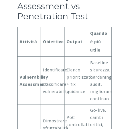
Assessment vs
Penetration Test
Quando
Attività
Obiettivo
Output
è più
utile
Baseline
Identificare
Elenco
sicurezza,
Vulnerability
e
prioritizzato
hardening,
Assessment
classificare
+ fix
audit,
vulnerabilità
guidance
miglioramento
continuo
Go-live,
PoC
cambi
Dimostrare
controllati
critici,
sfruttabilità