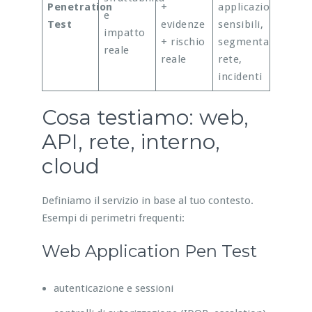
Penetration
+
applicazioni
e
Test
evidenze
sensibili,
impatto
+ rischio
segmentazione
reale
reale
rete,
incidenti
Cosa testiamo: web,
API, rete, interno,
cloud
Definiamo il servizio in base al tuo contesto.
Esempi di perimetri frequenti:
Web Application Pen Test
autenticazione e sessioni