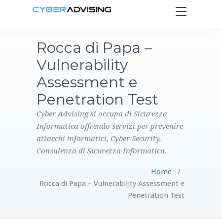
Toggle
navigation
Rocca di Papa –
HOME
Vulnerability
SERVIZI
Assessment e
Penetration Test
PRODOTTI
Cyber Advising si occupa di Sicurezza
Informatica offrendo servizi per prevenire
CONTATTI
attacchi informatici, Cyber Security,
Consulenza di Sicurezza Informatica.
BLOG
Home
/
Rocca di Papa – Vulnerability Assessment e
Penetration Test