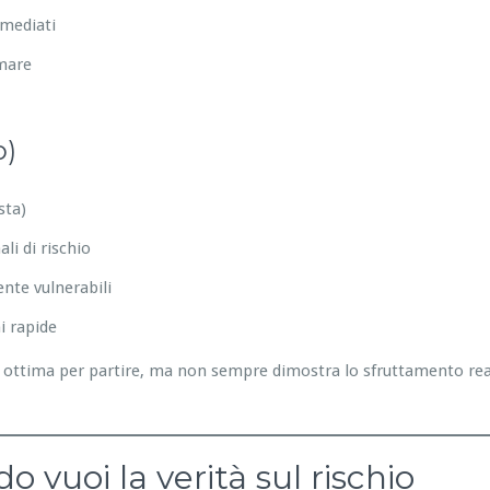
mmediati
emare
o)
sta)
li di rischio
nte vulnerabili
i rapide
ottima per partire, ma non sempre dimostra lo sfruttamento reale
 vuoi la verità sul rischio