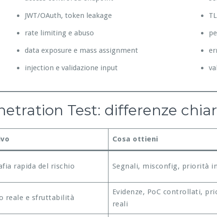
JWT/OAuth, token leakage
TL
rate limiting e abuso
pe
data exposure e mass assignment
er
injection e validazione input
va
tration Test: differenze chia
ivo
Cosa ottieni
fia rapida del rischio
Segnali, misconfig, priorità in
Evidenze, PoC controllati, pri
 reale e sfruttabilità
reali