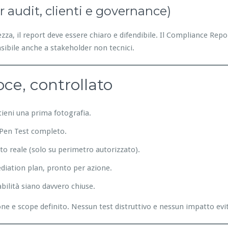
er audit, clienti e governance)
za, il report deve essere chiaro e difendibile. Il Compliance Repo
sibile anche a stakeholder non tecnici.
oce, controllato
ttieni una prima fotografia.
e Pen Test completo.
to reale (solo su perimetro autorizzato).
ediation plan, pronto per azione.
abilità siano davvero chiuse.
 e scope definito. Nessun test distruttivo e nessun impatto evita