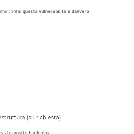
 che conta:
questa vulnerabilità è davvero
astruttura (su richiesta)
rvizi esposti e hardening