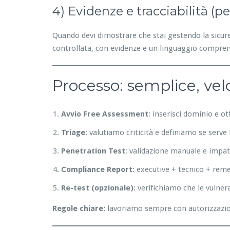
4) Evidenze e tracciabilità (p
Quando devi dimostrare che stai gestendo la sicurez
controllata, con evidenze e un linguaggio compren
Processo: semplice, vel
Avvio Free Assessment
: inserisci dominio e o
Triage
: valutiamo criticità e definiamo se serv
Penetration Test
: validazione manuale e impat
Compliance Report
: executive + tecnico + rem
Re-test (opzionale)
: verifichiamo che le vulner
Regole chiare:
lavoriamo sempre con autorizzazione