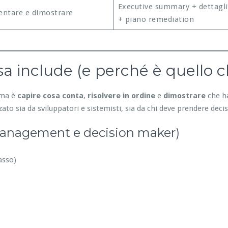
Executive summary + dettagli
ntare e dimostrare
+ piano remediation
a include (e perché è quello c
lema è
capire cosa conta
,
risolvere in ordine
e
dimostrare
che ha
ato sia da sviluppatori e sistemisti, sia da chi deve prendere decis
management e decision maker)
asso)