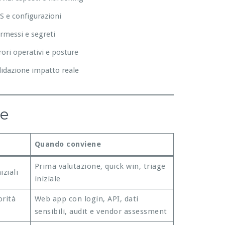
S e configurazioni
rmessi e segreti
rori operativi e posture
lidazione impatto reale
re
Quando conviene
Prima valutazione, quick win, triage
iziali
iniziale
orità
Web app con login, API, dati
sensibili, audit e vendor assessment