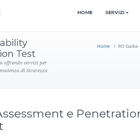
HOME
SERVIZI
bility
Home
/
RO Gaiba 
ion Test
a offrendo servizi per
onsulenza di Sicurezza
 Assessment e Penetratio
t