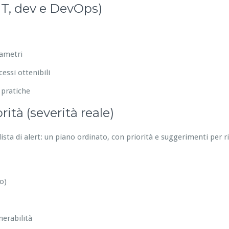
IT, dev e DevOps)
rametri
essi ottenibili
 pratiche
ità (severità reale)
ista di alert: un piano ordinato, con priorità e suggerimenti per 
o)
nerabilità