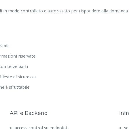
ali in modo controllato e autorizzato per rispondere alla domanda
ibili
ormazioni riservate
on terze parti
hieste di sicurezza
che è sfruttabile
API e Backend
Infr
access control su endpoint
se