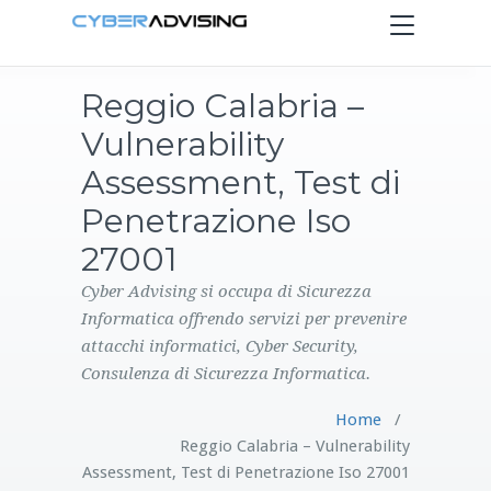
Toggle
navigation
Reggio Calabria –
HOME
Vulnerability
SERVIZI
Assessment, Test di
Penetrazione Iso
PRODOTTI
27001
CONTATTI
Cyber Advising si occupa di Sicurezza
Informatica offrendo servizi per prevenire
attacchi informatici, Cyber Security,
BLOG
Consulenza di Sicurezza Informatica.
Home
/
Reggio Calabria – Vulnerability
Assessment, Test di Penetrazione Iso 27001