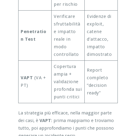
per rischio
Verificare
Evidenze di
sfruttabilità
exploit,
Penetratio
e impatto
catene
n Test
reale in
d’attacco,
modo
impatto
controllato
dimostrato
Copertura
Report
ampia +
VAPT
(VA +
completo
validazione
PT)
“decision
profonda sui
ready”
punti critici
La strategia più efficace, nella maggior parte
dei casi, è
VAPT
: prima mappiamo e troviamo
tutto, poi approfondiamo i punti che possono
generare un incidente serio.