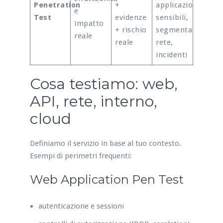
Penetration
+
applicazioni
e
Test
evidenze
sensibili,
impatto
+ rischio
segmentazione
reale
reale
rete,
incidenti
Cosa testiamo: web,
API, rete, interno,
cloud
Definiamo il servizio in base al tuo contesto.
Esempi di perimetri frequenti:
Web Application Pen Test
autenticazione e sessioni