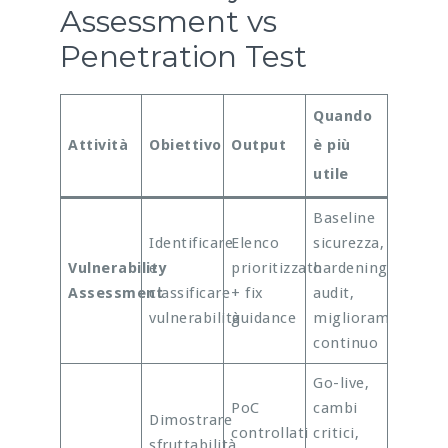
Assessment vs
Penetration Test
Quando
Attività
Obiettivo
Output
è più
utile
Baseline
Identificare
Elenco
sicurezza,
Vulnerability
e
prioritizzato
hardening,
Assessment
classificare
+ fix
audit,
vulnerabilità
guidance
miglioramento
continuo
Go-live,
PoC
cambi
Dimostrare
controllati
critici,
sfruttabilità