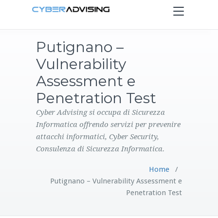
Toggle
navigation
Putignano –
HOME
Vulnerability
SERVIZI
Assessment e
Penetration Test
PRODOTTI
Cyber Advising si occupa di Sicurezza
Informatica offrendo servizi per prevenire
CONTATTI
attacchi informatici, Cyber Security,
Consulenza di Sicurezza Informatica.
BLOG
Home
/
Putignano – Vulnerability Assessment e
Penetration Test