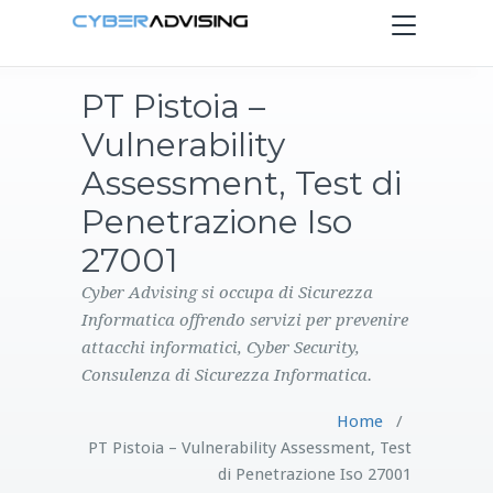
Toggle
navigation
PT Pistoia –
HOME
Vulnerability
SERVIZI
Assessment, Test di
Penetrazione Iso
PRODOTTI
27001
CONTATTI
Cyber Advising si occupa di Sicurezza
Informatica offrendo servizi per prevenire
attacchi informatici, Cyber Security,
BLOG
Consulenza di Sicurezza Informatica.
Home
/
PT Pistoia – Vulnerability Assessment, Test
di Penetrazione Iso 27001