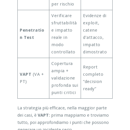
per rischio
Verificare
Evidenze di
sfruttabilità
exploit,
Penetratio
e impatto
catene
n Test
reale in
d’attacco,
modo
impatto
controllato
dimostrato
Copertura
Report
ampia +
VAPT
(VA +
completo
validazione
PT)
“decision
profonda sui
ready”
punti critici
La strategia più efficace, nella maggior parte
dei casi, è
VAPT
: prima mappiamo e troviamo
tutto, poi approfondiamo i punti che possono
generare un incidente serio.