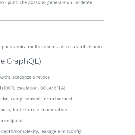
o i punti che possono generare un incidente
una panoramica molto concreta di cosa verifichiamo.
T e GraphQL)
Auth), scadenze e revoca
ol (IDOR, escalation, BOLA/BFLA)
ive, campi sensibili, errori verbosi
 abuso, brute force e enumeration
za endpoint
 depth/complexity, leakage e misconfig