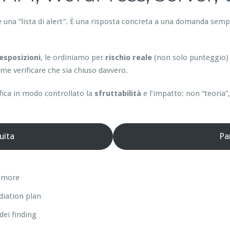
 una “lista di alert”. È una risposta concreta a una domanda sempl
esposizioni
, le ordiniamo per
rischio reale
(non solo punteggio)
e verificare che sia chiuso davvero.
fica in modo controllato la
sfruttabilità
e l’impatto: non “teoria
uita
Pa
rumore
diation plan
dei finding