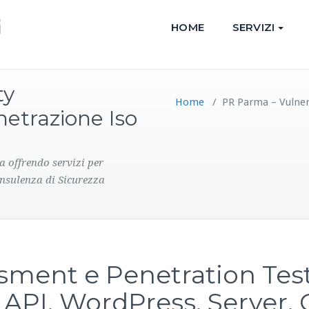
HOME
SERVIZI
ty
Home
/
PR Parma – Vulner
netrazione Iso
a offrendo servizi per
onsulenza di Sicurezza
sment e Penetration Test:
 API, WordPress, Server, 