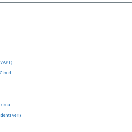
 VAPT)
 Cloud
prima
denti veri)