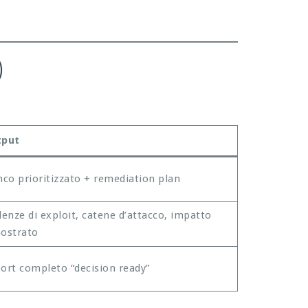
)
tput
nco prioritizzato + remediation plan
denze di exploit, catene d’attacco, impatto
ostrato
ort completo “decision ready”