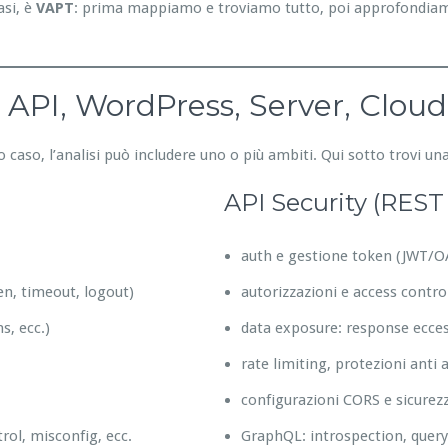
asi, è
VAPT
: prima mappiamo e troviamo tutto, poi approfondiam
 API, WordPress, Server, Cloud
o caso, l’analisi può includere uno o più ambiti. Qui sotto trovi 
API Security (RES
auth e gestione token (JWT/O
en, timeout, logout)
autorizzazioni e access contr
s, ecc.)
data exposure: response eccess
rate limiting, protezioni anti
configurazioni CORS e sicurez
rol, misconfig, ecc.
GraphQL: introspection, query