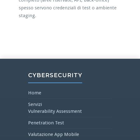
completo (aree riservate, API, back-office)
spesso servono credenziali di test o ambiente
staging.
CYBERSECURITY
Home
Servizi
Vulnerability Assessment
Penetration Test
Valutazione App Mobile