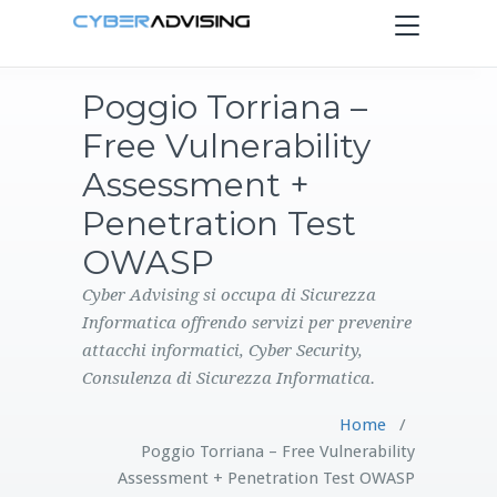
Toggle
navigation
Poggio Torriana –
HOME
Free Vulnerability
SERVIZI
Assessment +
Penetration Test
PRODOTTI
OWASP
CONTATTI
Cyber Advising si occupa di Sicurezza
Informatica offrendo servizi per prevenire
attacchi informatici, Cyber Security,
BLOG
Consulenza di Sicurezza Informatica.
Home
/
Poggio Torriana – Free Vulnerability
Assessment + Penetration Test OWASP