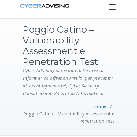
Toggle
navigation
Poggio Catino –
HOME
Vulnerability
SERVIZI
Assessment e
Penetration Test
PRODOTTI
Cyber Advising si occupa di Sicurezza
Informatica offrendo servizi per prevenire
CONTATTI
attacchi informatici, Cyber Security,
Consulenza di Sicurezza Informatica.
BLOG
Home
/
Poggio Catino – Vulnerability Assessment e
Penetration Test