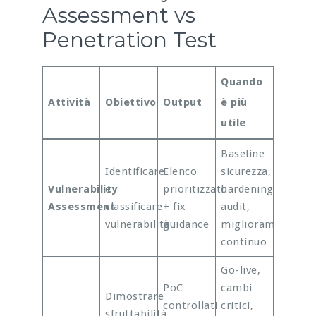
Assessment vs
Penetration Test
Quando
Attività
Obiettivo
Output
è più
utile
Baseline
Identificare
Elenco
sicurezza,
Vulnerability
e
prioritizzato
hardening,
Assessment
classificare
+ fix
audit,
vulnerabilità
guidance
miglioramento
continuo
Go-live,
PoC
cambi
Dimostrare
controllati
critici,
sfruttabilità