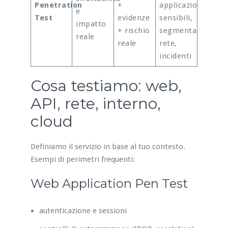
Penetration
+
applicazioni
e
Test
evidenze
sensibili,
impatto
+ rischio
segmentazione
reale
reale
rete,
incidenti
Cosa testiamo: web,
API, rete, interno,
cloud
Definiamo il servizio in base al tuo contesto.
Esempi di perimetri frequenti:
Web Application Pen Test
autenticazione e sessioni