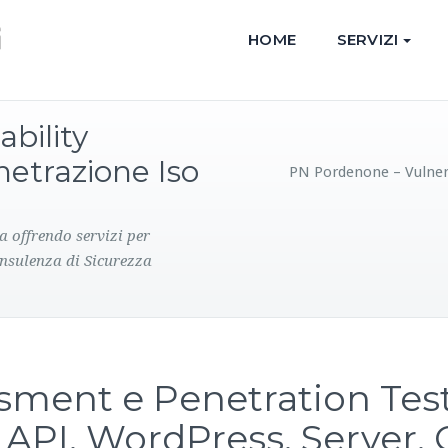
HOME
SERVIZI
bility
netrazione Iso
PN Pordenone – Vulnera
a offrendo servizi per
onsulenza di Sicurezza
sment e Penetration Test:
 API, WordPress, Server, 