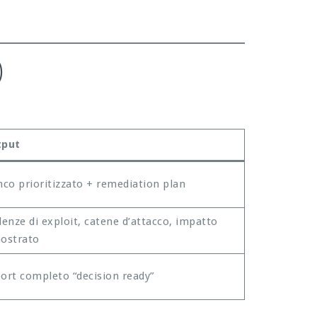
)
tput
nco prioritizzato + remediation plan
denze di exploit, catene d’attacco, impatto
ostrato
ort completo “decision ready”