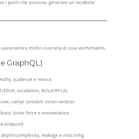
o i punti che possono generare un incidente
una panoramica molto concreta di cosa verifichiamo.
T e GraphQL)
Auth), scadenze e revoca
ol (IDOR, escalation, BOLA/BFLA)
ive, campi sensibili, errori verbosi
 abuso, brute force e enumeration
za endpoint
 depth/complexity, leakage e misconfig