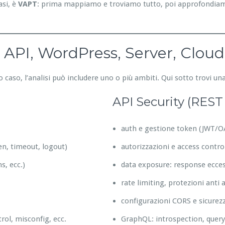
asi, è
VAPT
: prima mappiamo e troviamo tutto, poi approfondiam
 API, WordPress, Server, Cloud
o caso, l’analisi può includere uno o più ambiti. Qui sotto trovi 
API Security (RES
auth e gestione token (JWT/O
en, timeout, logout)
autorizzazioni e access contr
s, ecc.)
data exposure: response eccess
rate limiting, protezioni anti
configurazioni CORS e sicurez
rol, misconfig, ecc.
GraphQL: introspection, query