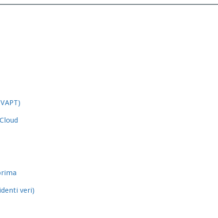
 VAPT)
 Cloud
prima
denti veri)