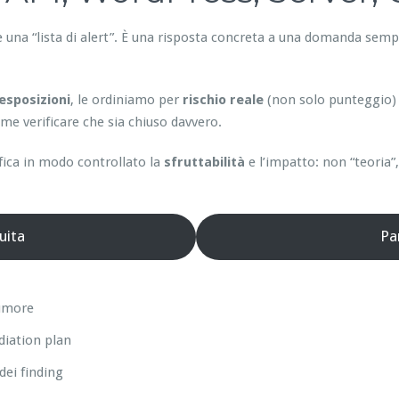
 una “lista di alert”. È una risposta concreta a una domanda sempl
esposizioni
, le ordiniamo per
rischio reale
(non solo punteggio)
e verificare che sia chiuso davvero.
fica in modo controllato la
sfruttabilità
e l’impatto: non “teoria
uita
Pa
rumore
diation plan
dei finding