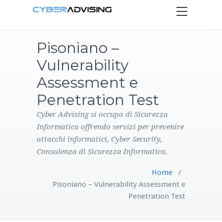
Toggle
navigation
Pisoniano –
HOME
Vulnerability
SERVIZI
Assessment e
Penetration Test
PRODOTTI
Cyber Advising si occupa di Sicurezza
Informatica offrendo servizi per prevenire
CONTATTI
attacchi informatici, Cyber Security,
Consulenza di Sicurezza Informatica.
BLOG
Home
/
Pisoniano – Vulnerability Assessment e
Penetration Test