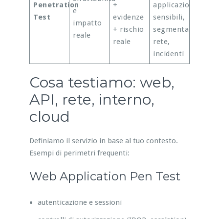
Penetration
+
applicazioni
e
Test
evidenze
sensibili,
impatto
+ rischio
segmentazione
reale
reale
rete,
incidenti
Cosa testiamo: web,
API, rete, interno,
cloud
Definiamo il servizio in base al tuo contesto.
Esempi di perimetri frequenti:
Web Application Pen Test
autenticazione e sessioni