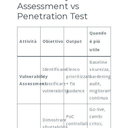
Assessment vs
Penetration Test
Quando
Attività
Obiettivo
Output
è più
utile
Baseline
Identificare
Elenco
sicurezza,
Vulnerability
e
prioritizzato
hardening,
Assessment
classificare
+ fix
audit,
vulnerabilità
guidance
miglioramento
continuo
Go-live,
PoC
cambi
Dimostrare
controllati
critici,
sfruttabilità