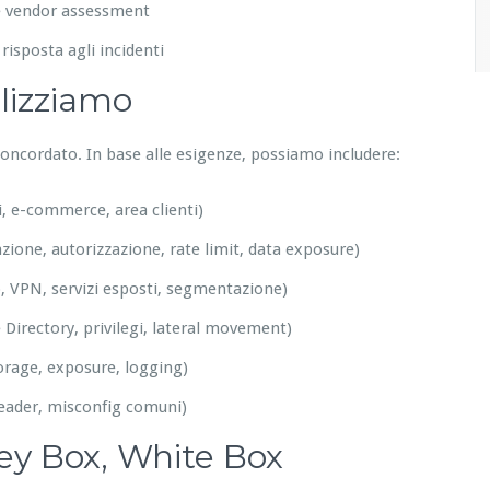
e e vendor assessment
 risposta agli incidenti
alizziamo
 concordato. In base alle esigenze, possiamo includere:
li, e-commerce, area clienti)
ione, autorizzazione, rate limit, data exposure)
, VPN, servizi esposti, segmentazione)
e Directory, privilegi, lateral movement)
orage, exposure, logging)
eader, misconfig comuni)
rey Box, White Box