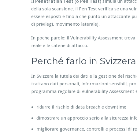
Il
Penetration Test
(o
Pen Test
) simula un attacc
della sola scansione, il Pen Test verifica se una vul
essere esposti e fino a che punto un attaccante può
di privilegi, movimento laterale).
In poche parole: il Vulnerability Assessment trova 
reale e le catene di attacco.
Perché farlo in Svizzera
In Svizzera la tutela dei dati e la gestione del ris
trattano dati personali, informazioni sensibili, pr
programma regolare di Vulnerability Assessment e 
ridurre il rischio di data breach e downtime
dimostrare un approccio serio alla sicurezza in
migliorare governance, controlli e processi di 