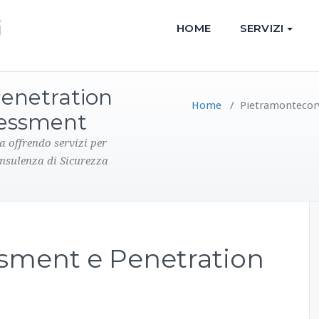
HOME
SERVIZI
Penetration
Home
/
Pietramontecorv
ssessment
a offrendo servizi per
onsulenza di Sicurezza
ssment e Penetration