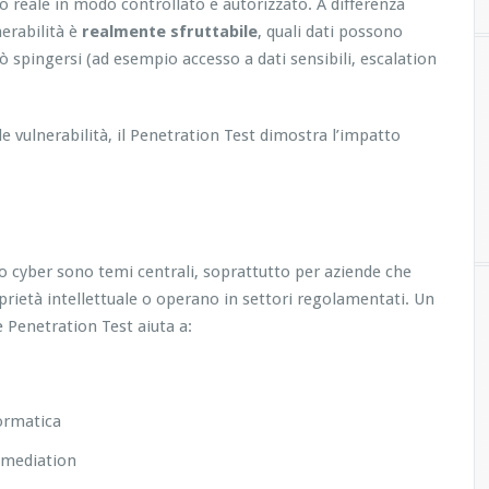
o reale in modo controllato e autorizzato. A differenza
nerabilità è
realmente sfruttabile
, quali dati possono
 spingersi (ad esempio accesso a dati sensibili, escalation
le vulnerabilità, il Penetration Test dimostra l’impatto
chio cyber sono temi centrali, soprattutto per aziende che
oprietà intellettuale o operano in settori regolamentati. Un
Penetration Test aiuta a:
formatica
remediation