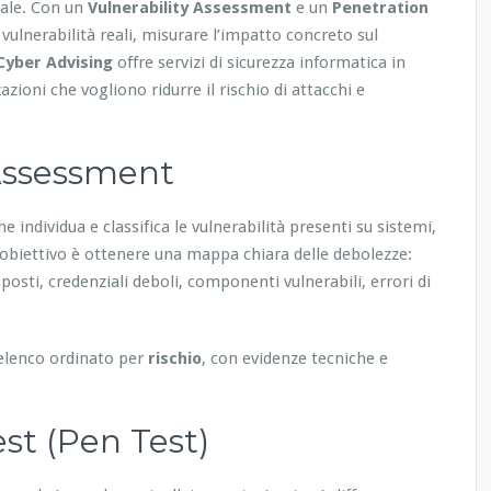
nale. Con un
Vulnerability Assessment
e un
Penetration
 vulnerabilità reali, misurare l’impatto concreto sul
Cyber Advising
offre servizi di sicurezza informatica in
azioni che vogliono ridurre il rischio di attacchi e
 Assessment
he individua e classifica le vulnerabilità presenti su sistemi,
 L’obiettivo è ottenere una mappa chiara delle debolezze:
posti, credenziali deboli, componenti vulnerabili, errori di
n elenco ordinato per
rischio
, con evidenze tecniche e
st (Pen Test)