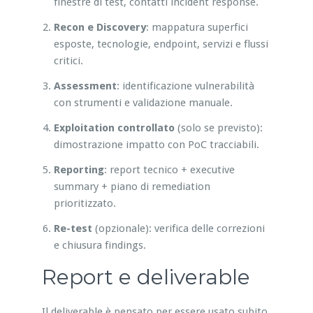
finestre di test, contatti incident response.
Recon e Discovery
: mappatura superfici
esposte, tecnologie, endpoint, servizi e flussi
critici.
Assessment
: identificazione vulnerabilità
con strumenti e validazione manuale.
Exploitation controllato
(solo se previsto):
dimostrazione impatto con PoC tracciabili.
Reporting
: report tecnico + executive
summary + piano di remediation
prioritizzato.
Re-test
(opzionale): verifica delle correzioni
e chiusura findings.
Report e deliverable
Il deliverable è pensato per essere usato subito.