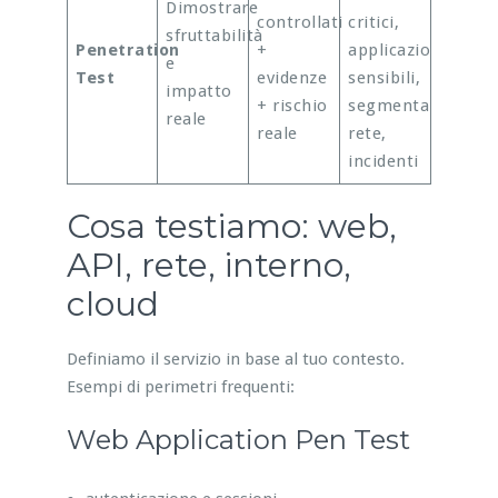
Dimostrare
controllati
critici,
sfruttabilità
Penetration
+
applicazioni
e
Test
evidenze
sensibili,
impatto
+ rischio
segmentazione
reale
reale
rete,
incidenti
Cosa testiamo: web,
API, rete, interno,
cloud
Definiamo il servizio in base al tuo contesto.
Esempi di perimetri frequenti:
Web Application Pen Test