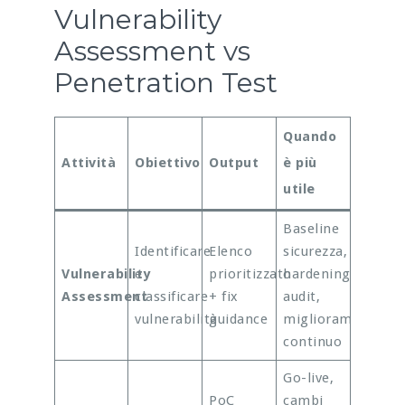
Vulnerability
Assessment vs
Penetration Test
Quando
Attività
Obiettivo
Output
è più
utile
Baseline
Identificare
Elenco
sicurezza,
Vulnerability
e
prioritizzato
hardening,
Assessment
classificare
+ fix
audit,
vulnerabilità
guidance
miglioramento
continuo
Go-live,
PoC
cambi