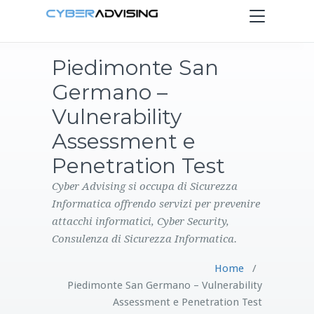
Toggle
navigation
Piedimonte San
HOME
Germano –
SERVIZI
Vulnerability
Assessment e
PRODOTTI
Penetration Test
CONTATTI
Cyber Advising si occupa di Sicurezza
Informatica offrendo servizi per prevenire
attacchi informatici, Cyber Security,
BLOG
Consulenza di Sicurezza Informatica.
Home
/
Piedimonte San Germano – Vulnerability
Assessment e Penetration Test