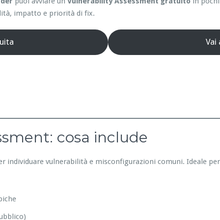
nder
puoi avviare un
Vulnerability Assessment gratuito
in pochi
ità, impatto e priorità di fix.
uita
Vai
essment: cosa include
er individuare vulnerabilità e misconfigurazioni comuni. Ideale pe
piche
ubblico)