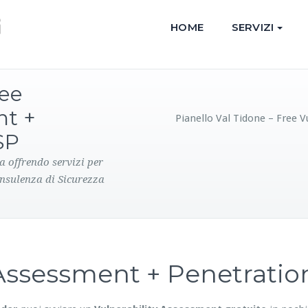
HOME
SERVIZI
ree
nt +
Pianello Val Tidone – Free 
SP
a offrendo servizi per
onsulenza di Sicurezza
y Assessment + Penetrati