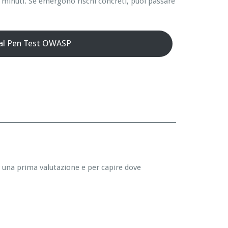
 minuti. Se emergono rischi concreti, puoi passare
 al Pen Test OWASP
r una prima valutazione e per capire dove