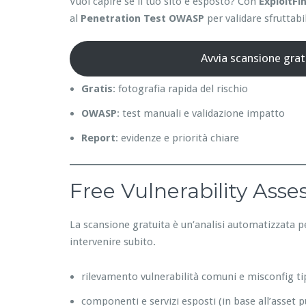
Vuoi capire se il tuo sito è esposto? Con
ExploitFi
al
Penetration Test OWASP
per validare sfruttabil
Avvia scansione grat
Gratis
: fotografia rapida del rischio
OWASP
: test manuali e validazione impatto
Report
: evidenze e priorità chiare
Free Vulnerability Ass
La scansione gratuita è un’analisi automatizzata p
intervenire subito.
rilevamento vulnerabilità comuni e misconfig ti
componenti e servizi esposti (in base all’asset p