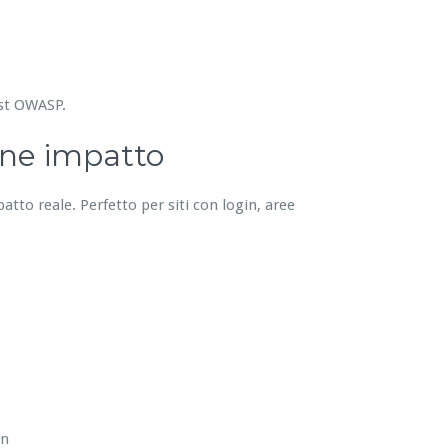
est OWASP.
one impatto
patto reale. Perfetto per siti con login, aree
in