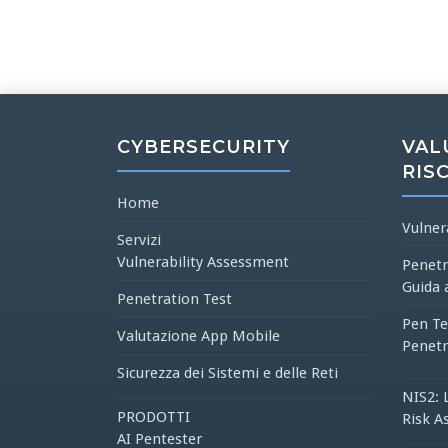
CYBERSECURITY
VAL
RIS
Home
Vulner
Servizi
Vulnerability Assessment
Penetr
Guida 
Penetration Test
Pen Te
Valutazione App Mobile
Penetr
Sicurezza dei Sistemi e delle Reti
NIS2: 
PRODOTTI
Risk A
AI Pentester