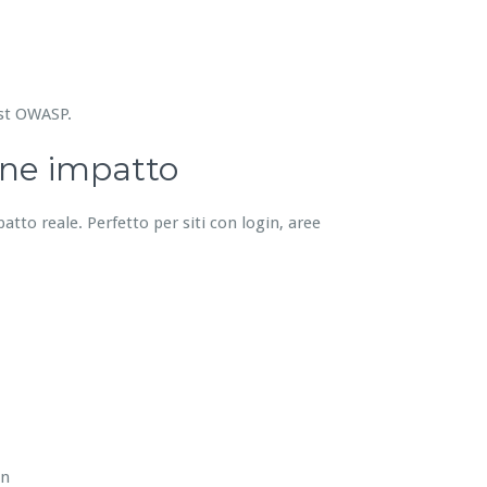
est OWASP.
one impatto
patto reale. Perfetto per siti con login, aree
in