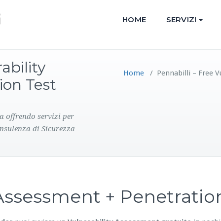
HOME
SERVIZI
ability
Home
/
Pennabilli – Free 
ion Test
a offrendo servizi per
onsulenza di Sicurezza
y Assessment + Penetrati