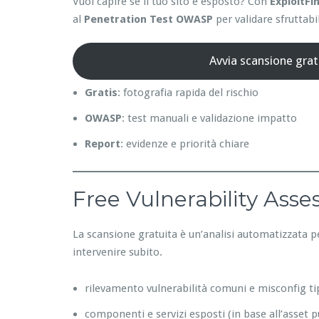
Vuoi capire se il tuo sito è esposto? Con
ExploitFi
al
Penetration Test OWASP
per validare sfruttabil
Avvia scansione grat
Gratis
: fotografia rapida del rischio
OWASP
: test manuali e validazione impatto
Report
: evidenze e priorità chiare
Free Vulnerability Ass
La scansione gratuita è un’analisi automatizzata p
intervenire subito.
rilevamento vulnerabilità comuni e misconfig ti
componenti e servizi esposti (in base all’asset p