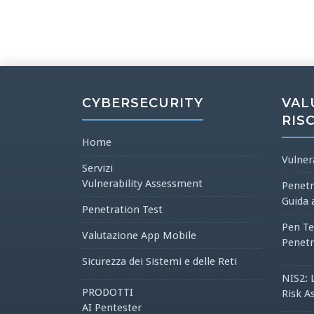
CYBERSECURITY
VAL
RIS
Home
Vulner
Servizi
Vulnerability Assessment
Penetr
Guida 
Penetration Test
Pen Te
Valutazione App Mobile
Penetr
Sicurezza dei Sistemi e delle Reti
NIS2: 
PRODOTTI
Risk A
AI Pentester