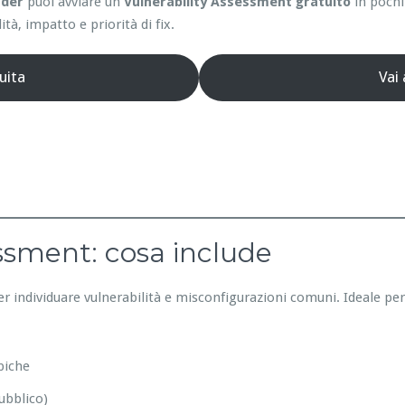
nder
puoi avviare un
Vulnerability Assessment gratuito
in pochi
ità, impatto e priorità di fix.
uita
Vai
essment: cosa include
er individuare vulnerabilità e misconfigurazioni comuni. Ideale pe
piche
ubblico)