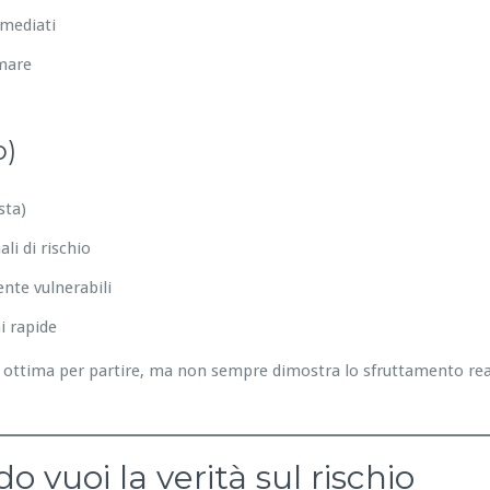
mmediati
emare
o)
sta)
li di rischio
nte vulnerabili
i rapide
ottima per partire, ma non sempre dimostra lo sfruttamento reale
 vuoi la verità sul rischio