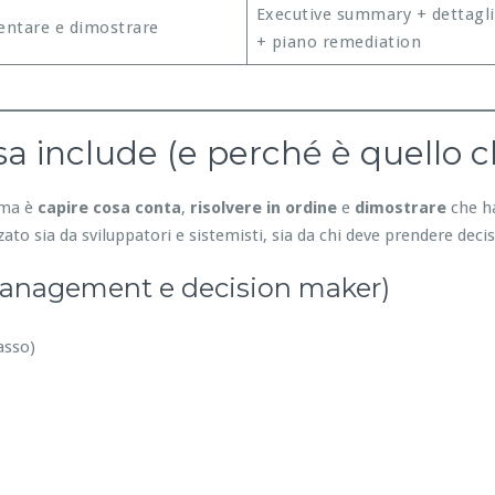
Executive summary + dettagli
ntare e dimostrare
+ piano remediation
a include (e perché è quello c
lema è
capire cosa conta
,
risolvere in ordine
e
dimostrare
che ha
ato sia da sviluppatori e sistemisti, sia da chi deve prendere decis
management e decision maker)
asso)