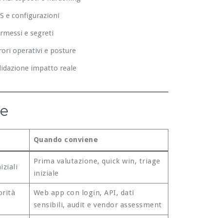
S e configurazioni
rmessi e segreti
rori operativi e posture
lidazione impatto reale
re
Quando conviene
Prima valutazione, quick win, triage
iziali
iniziale
orità
Web app con login, API, dati
sensibili, audit e vendor assessment