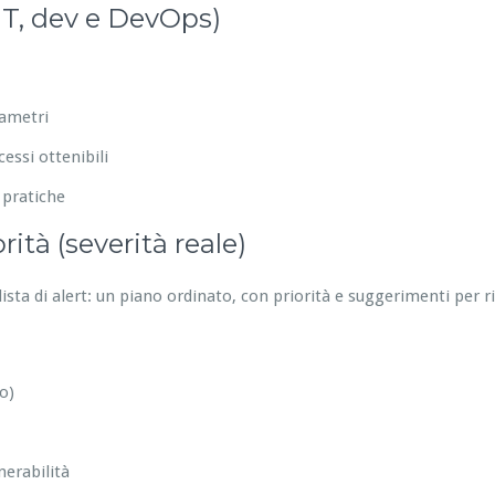
IT, dev e DevOps)
rametri
essi ottenibili
 pratiche
ità (severità reale)
ista di alert: un piano ordinato, con priorità e suggerimenti per 
o)
nerabilità