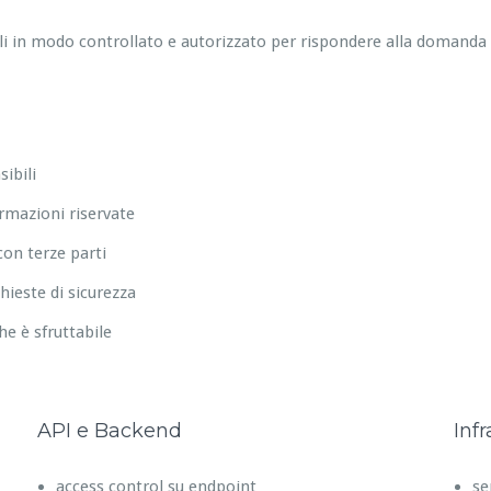
ali in modo controllato e autorizzato per rispondere alla domanda
ibili
ormazioni riservate
on terze parti
hieste di sicurezza
che è sfruttabile
API e Backend
Infr
access control su endpoint
se