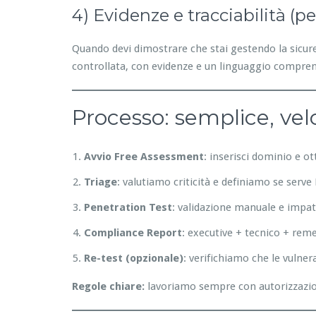
4) Evidenze e tracciabilità (p
Quando devi dimostrare che stai gestendo la sicurez
controllata, con evidenze e un linguaggio compren
Processo: semplice, vel
Avvio Free Assessment
: inserisci dominio e o
Triage
: valutiamo criticità e definiamo se serv
Penetration Test
: validazione manuale e impat
Compliance Report
: executive + tecnico + rem
Re-test (opzionale)
: verifichiamo che le vulner
Regole chiare:
lavoriamo sempre con autorizzazione