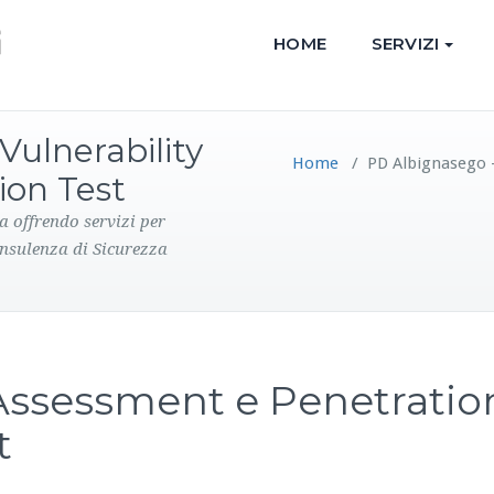
HOME
SERVIZI
Vulnerability
Home
/
PD Albignasego –
ion Test
a offrendo servizi per
onsulenza di Sicurezza
 Assessment e Penetratio
t