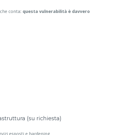
 che conta:
questa vulnerabilità è davvero
astruttura (su richiesta)
rvizi esposti e hardening