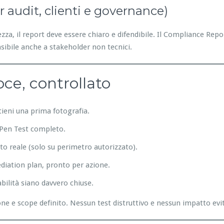
er audit, clienti e governance)
za, il report deve essere chiaro e difendibile. Il Compliance Repo
sibile anche a stakeholder non tecnici.
oce, controllato
ttieni una prima fotografia.
e Pen Test completo.
to reale (solo su perimetro autorizzato).
ediation plan, pronto per azione.
abilità siano davvero chiuse.
 e scope definito. Nessun test distruttivo e nessun impatto evita