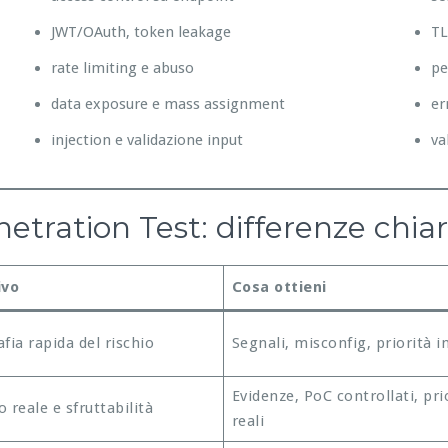
JWT/OAuth, token leakage
TL
rate limiting e abuso
pe
data exposure e mass assignment
er
injection e validazione input
va
tration Test: differenze chia
ivo
Cosa ottieni
fia rapida del rischio
Segnali, misconfig, priorità in
Evidenze, PoC controllati, pri
 reale e sfruttabilità
reali