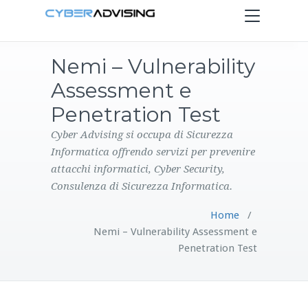
Toggle
navigation
Nemi – Vulnerability
HOME
Assessment e
SERVIZI
Penetration Test
Cyber Advising si occupa di Sicurezza
PRODOTTI
Informatica offrendo servizi per prevenire
attacchi informatici, Cyber Security,
CONTATTI
Consulenza di Sicurezza Informatica.
Home
/
BLOG
Nemi – Vulnerability Assessment e
Penetration Test