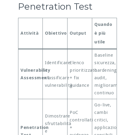
Penetration Test
Quando
Attività
Obiettivo
Output
è più
utile
Baseline
Identificare
Elenco
sicurezza,
Vulnerability
e
prioritizzato
hardening,
Assessment
classificare
+ fix
audit,
vulnerabilità
guidance
miglioramento
continuo
Go-live,
PoC
cambi
Dimostrare
controllati
critici,
sfruttabilità
Penetration
+
applicazioni
e