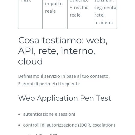
Test
evidenze
sensibili,
impatto
+ rischio
segmentazione
reale
reale
rete,
incidenti
Cosa testiamo: web,
API, rete, interno,
cloud
Definiamo il servizio in base al tuo contesto.
Esempi di perimetri frequenti:
Web Application Pen Test
autenticazione e sessioni
controlli di autorizzazione (IDOR, escalation)