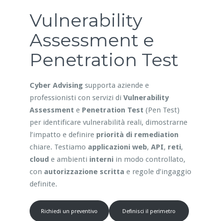
Vulnerability
Assessment e
Penetration Test
Cyber Advising
supporta aziende e
professionisti con servizi di
Vulnerability
Assessment
e
Penetration Test
(Pen Test)
per identificare vulnerabilità reali, dimostrarne
l’impatto e definire
priorità di remediation
chiare. Testiamo
applicazioni web
,
API
,
reti
,
cloud
e ambienti
interni
in modo controllato,
con
autorizzazione scritta
e regole d’ingaggio
definite.
Richiedi un preventivo
Definisci il perimetro