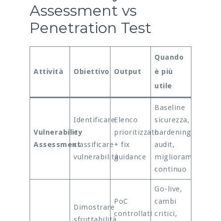
Assessment vs
Penetration Test
Quando
Attività
Obiettivo
Output
è più
utile
Baseline
Identificare
Elenco
sicurezza,
Vulnerability
e
prioritizzato
hardening,
Assessment
classificare
+ fix
audit,
vulnerabilità
guidance
miglioramento
continuo
Go-live,
PoC
cambi
Dimostrare
controllati
critici,
sfruttabilità