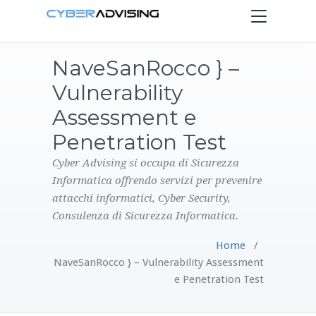
Toggle
navigation
NaveSanRocco } –
HOME
Vulnerability
SERVIZI
Assessment e
Penetration Test
PRODOTTI
Cyber Advising si occupa di Sicurezza
Informatica offrendo servizi per prevenire
CONTATTI
attacchi informatici, Cyber Security,
Consulenza di Sicurezza Informatica.
BLOG
Home
/
NaveSanRocco } – Vulnerability Assessment
e Penetration Test