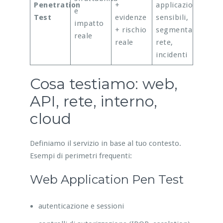
Penetration
+
applicazioni
e
Test
evidenze
sensibili,
impatto
+ rischio
segmentazione
reale
reale
rete,
incidenti
Cosa testiamo: web,
API, rete, interno,
cloud
Definiamo il servizio in base al tuo contesto.
Esempi di perimetri frequenti:
Web Application Pen Test
autenticazione e sessioni