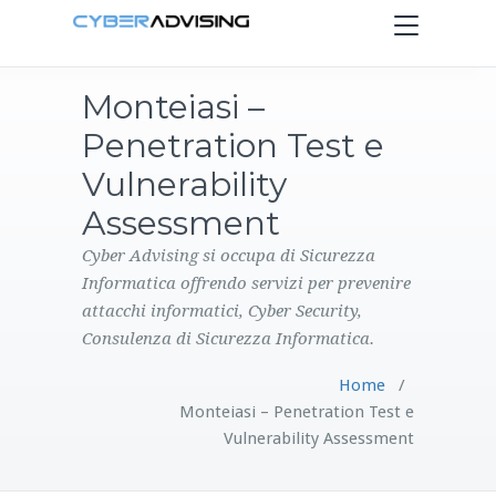
Toggle
navigation
Monteiasi –
HOME
Penetration Test e
SERVIZI
Vulnerability
Assessment
PRODOTTI
Cyber Advising si occupa di Sicurezza
Informatica offrendo servizi per prevenire
CONTATTI
attacchi informatici, Cyber Security,
Consulenza di Sicurezza Informatica.
BLOG
Home
/
Monteiasi – Penetration Test e
Vulnerability Assessment